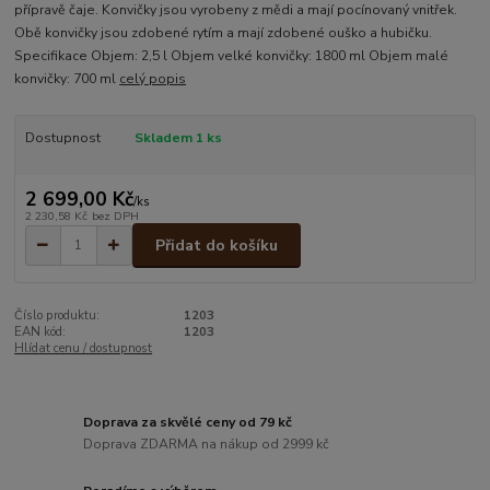
přípravě čaje. Konvičky jsou vyrobeny z mědi a mají pocínovaný vnitřek.
Obě konvičky jsou zdobené rytím a mají zdobené ouško a hubičku.
Specifikace Objem: 2,5 l Objem velké konvičky: 1800 ml Objem malé
konvičky: 700 ml
celý popis
Dostupnost
Skladem 1 ks
2 699,00 Kč
/
ks
2 230,58 Kč
bez DPH
Přidat do košíku
Číslo produktu:
1203
EAN kód:
1203
Hlídat cenu / dostupnost
Doprava za skvělé ceny od 79 kč
Doprava ZDARMA na nákup od 2999 kč