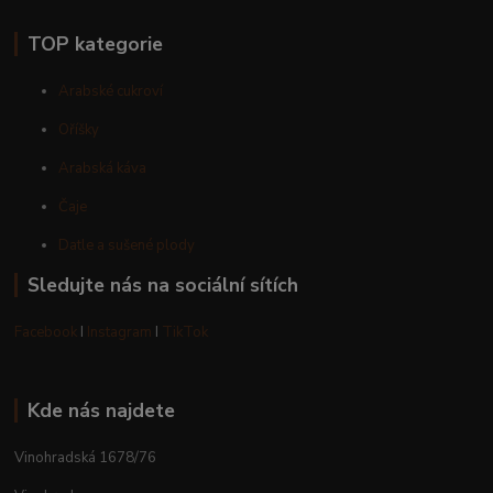
TOP kategorie
Arabské cukroví
Oříšky
Arabská káva
Čaje
Datle a sušené plody
Sledujte nás na sociální sítích
Facebook
I
Instagram
I
TikTok
Kde nás najdete
Vinohradská 1678/76