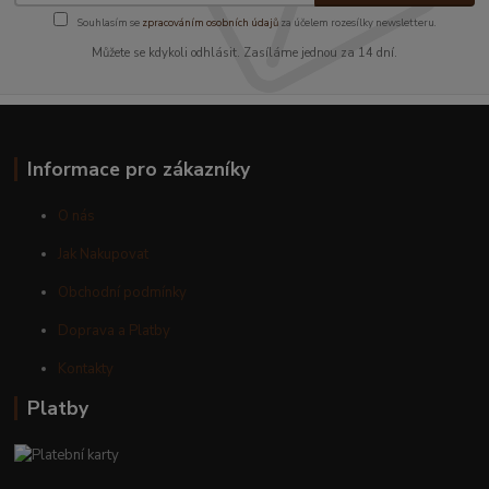
Souhlasím se
zpracováním osobních údajů
za účelem rozesílky newsletteru.
Můžete se kdykoli odhlásit. Zasíláme jednou za 14 dní.
Informace pro zákazníky
O nás
Jak Nakupovat
Obchodní podmínky
Doprava a Platby
Kontakty
Platby