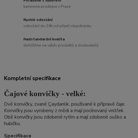
Poradíme s výběrem
kamenná prodejna v Praze
Rychlé odeslání
odeslání do 24h od přijetí objednávky
Nadstandardní kvalita
dohlížíme na výběr produktů a dodavatelů
Kompletní specifikace
Čajové konvičky - velké:
Dvě konvičky, zvané Çaydanlik, používané k přípravě čaje.
Konvičky jsou vyrobeny z mědi a mají pocínovaný vnitřek.
Obě konvičky jsou zdobené rytím a mají zdobené ouško a
hubičku.
Specifikace