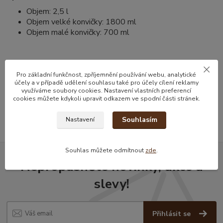
Objem: 2,5 l
Objem velké konvičky: 1800 ml
Objem malé konvičky: 700 ml
Zboží zařazeno v kategoriích
Pro základní funkčnost, zpříjemnění používání webu, analytické
účely a v případě udělení souhlasu také pro účely cílení reklamy
Kávové a čajové sety
využíváme soubory cookies. Nastavení vlastních preferencí
cookies můžete kdykoli upravit odkazem ve spodní části stránek.
Džezvy a konvičky
Souhlasím
Nastavení
Souhlas můžete odmítnout
zde
.
Nepropásněte novinky, akce a
slevy!
Přihlásit se