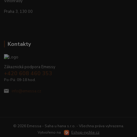
Vinohrady
Praha 3, 130 00
Kontakty
Zákaznická podpora Emessy
+420 608 460 353
Po-Pá: 09-18 hod.
info@emessa.cz
© 2026 Emessa - Saha u hana s.r.o. - Všechna práva vyhrazena.
Vytvořeno na
Eshop-rychle.cz