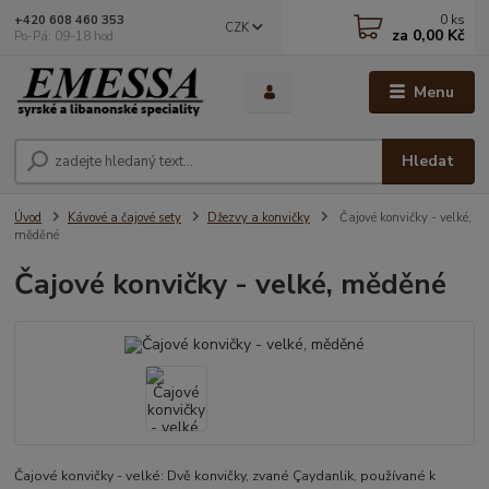
0
ks
+420 608 460 353
CZK
za
0,00 Kč
Po-Pá: 09-18 hod.
Menu
Hledat
Úvod
Kávové a čajové sety
Džezvy a konvičky
Čajové konvičky - velké,
měděné
Čajové konvičky - velké, měděné
Čajové konvičky - velké: Dvě konvičky, zvané Çaydanlik, používané k