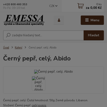
0
ks
+420 608 460 353
CZK
za
0,00 Kč
Po-Pá: 09-18 hod.
Menu
Hledat
Úvod
Koření
Černý pepř, celý, Abido
Černý pepř, celý, Abido
Černý pepř, celý: Čistá hmotnost: 50g Země původu: Libanon.
Složení: Černý pepř.
celý popis