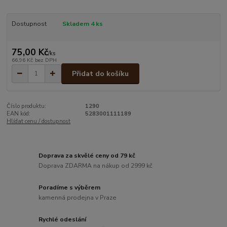
Dostupnost
Skladem 4 ks
75,00 Kč
/
ks
66,96 Kč
bez DPH
Přidat do košíku
Číslo produktu:
1290
EAN kód:
5283001111189
Hlídat cenu / dostupnost
Doprava za skvělé ceny od 79 kč
Doprava ZDARMA na nákup od 2999 kč
Poradíme s výběrem
kamenná prodejna v Praze
Rychlé odeslání