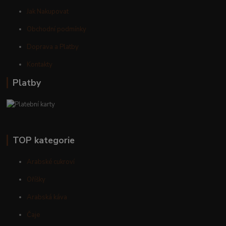
Jak Nakupovat
Obchodní podmínky
Doprava a Platby
Kontakty
Platby
TOP kategorie
Arabské cukroví
Oříšky
Arabská káva
Čaje