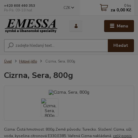
0
ks
+420 608 460 353
CZK
za
0,00 Kč
Po-Pá: 09-18 hod.
Menu
Hledat
Úvod
Hotové jídlo
Cizrna, Sera, 800g
Cizrna, Sera, 800g
Cizrna: Čistá hmotnost: 800g Země původu: Turecko. Složení: Cizrna, sůl,
voda, kyselina citronová E330,E385. Vařená Cizrna nakládaná.
celý popis