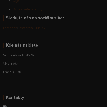
Čaje
Datle a sušené plody
Sledujte nás na sociální sítích
Facebook
I
Instagram
I
TikTok
Kde nás najdete
Vinohradská 1678/76
Vinohrady
Praha 3, 130 00
Kontakty