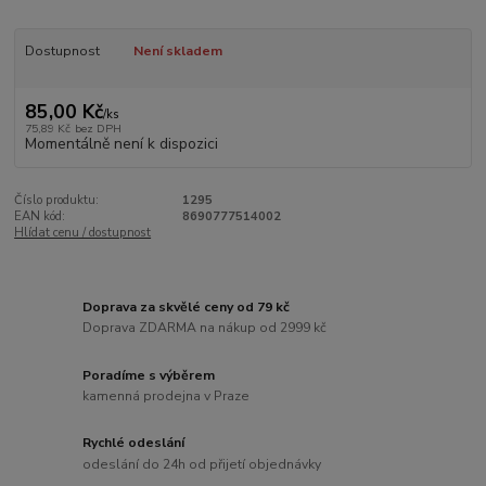
Dostupnost
Není skladem
85,00 Kč
/
ks
75,89 Kč
bez DPH
Momentálně není k dispozici
Číslo produktu:
1295
EAN kód:
8690777514002
Hlídat cenu / dostupnost
Doprava za skvělé ceny od 79 kč
Doprava ZDARMA na nákup od 2999 kč
Poradíme s výběrem
kamenná prodejna v Praze
Rychlé odeslání
odeslání do 24h od přijetí objednávky