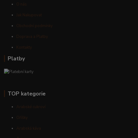
O nás
Jak Nakupovat
Obchodní podmínky
Doprava a Platby
Kontakty
Platby
TOP kategorie
Arabské cukroví
Oříšky
Arabská káva