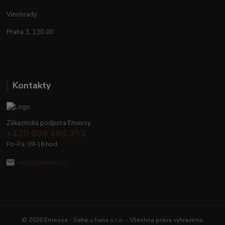
Vinohrady
Praha 3, 130 00
Kontakty
Zákaznická podpora Emessy
+420 608 460 353
Po-Pá: 09-18 hod.
info@emessa.cz
© 2026 Emessa - Saha u hana s.r.o. - Všechna práva vyhrazena.