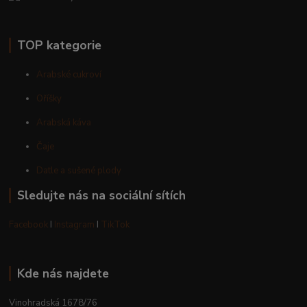
TOP kategorie
Arabské cukroví
Oříšky
Arabská káva
Čaje
Datle a sušené plody
Sledujte nás na sociální sítích
Facebook
I
Instagram
I
TikTok
Kde nás najdete
Vinohradská 1678/76