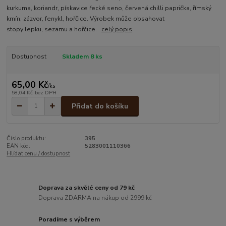
kurkuma, koriandr, pískavice řecké seno, červená chilli paprička, římský
kmín, zázvor, fenykl, hořčice. Výrobek může obsahovat
stopy lepku, sezamu a hořčice.
celý popis
Dostupnost
Skladem 8 ks
65,00 Kč
/
ks
58,04 Kč
bez DPH
Přidat do košíku
Číslo produktu:
395
EAN kód:
5283001110366
Hlídat cenu / dostupnost
Doprava za skvělé ceny od 79 kč
Doprava ZDARMA na nákup od 2999 kč
Poradíme s výběrem