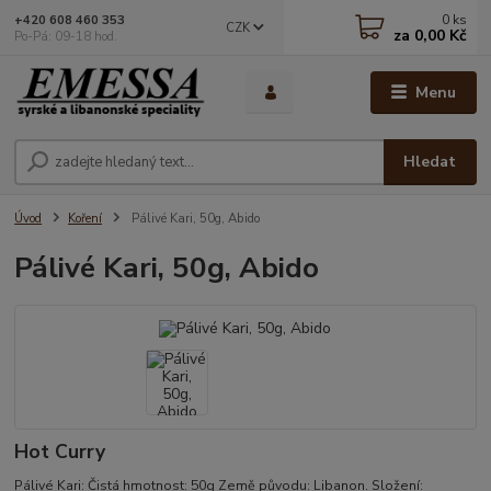
0
ks
+420 608 460 353
CZK
za
0,00 Kč
Po-Pá: 09-18 hod.
Menu
Hledat
Úvod
Koření
Pálivé Kari, 50g, Abido
Pálivé Kari, 50g, Abido
Hot Curry
Pálivé Kari: Čistá hmotnost: 50g Země původu: Libanon. Složení: