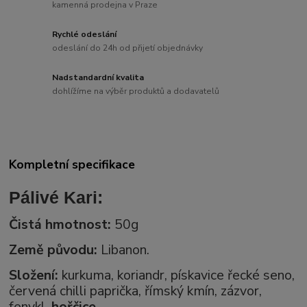
kamenná prodejna v Praze
Rychlé odeslání
odeslání do 24h od přijetí objednávky
Nadstandardní kvalita
dohlížíme na výběr produktů a dodavatelů
Kompletní specifikace
Pálivé Kari:
Či
stá hmotnost:
50g
Země původu:
Libanon.
Složení:
kurkuma, koriandr, pískavice řecké seno,
červená chilli paprička, římský kmín, zázvor,
fenykl,
hořčice
.