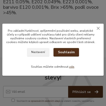
E211 0,05%, E202 0,049%, E223 0,001%,
barvivo E120 0,001%, Brix >65%, podíl ovoce
>45%.
Zboží zařazeno v kategoriích
Pro základní funkčnost, zpříjemnění používání webu, analytické
účely a v případě udělení souhlasu také pro účely cílení reklamy
využíváme soubory cookies. Nastavení vlastních preferencí
Džemy a melasy
cookies můžete kdykoli upravit odkazem ve spodní části stránek.
Souhlasím
Nastavení
Souhlas můžete odmítnout
zde
.
Nepropásněte novinky, akce a
slevy!
Přihlásit se
Souhlasím se
zpracováním osobních údajů
za účelem rozesílky newsletteru.