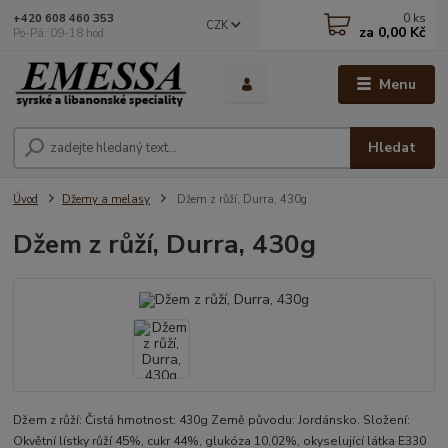
0
ks
+420 608 460 353
CZK
za
0,00 Kč
Po-Pá: 09-18 hod.
Menu
Hledat
Úvod
Džemy a melasy
Džem z růží, Durra, 430g
Džem z růží, Durra, 430g
Džem z růží: Čistá hmotnost: 430g Země původu: Jordánsko. Složení:
Okvětní lístky růží 45%, cukr 44%, glukóza 10,02%, okyselující látka E330