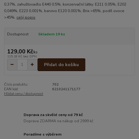
0,37%, zahušťovadlo E440 0,5%, konzervační látky: E211 0,05%, E202
0,049%, E223 0,001%, barvivo E120 0,001%, Brix >65%, podíl ovoce
>45%.
celý popis
Dostupnost
Skladem 19 ks
129,00 Kč
/
ks
115,18 Kč
bez DPH
Přidat do košíku
Číslo produktu:
702
EAN kód:
6210241171177
Hlídat cenu / dostupnost
Doprava za skvělé ceny od 79 kč
Doprava ZDARMA na nákup od 2999 kč
Poradíme s výběrem