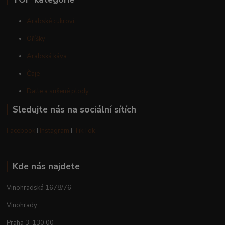
Arabské cukroví
Oříšky
Arabská káva
Čaje
Datle a sušené plody
Sledujte nás na sociální sítích
Facebook
I
Instagram
I
TikTok
Kde nás najdete
Vinohradská 1678/76
Vinohrady
Praha 3, 130 00