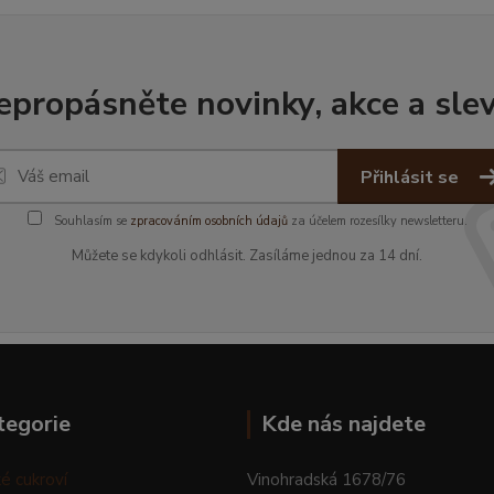
epropásněte novinky, akce a slev
Přihlásit se
Souhlasím se
zpracováním osobních údajů
za účelem rozesílky newsletteru.
Můžete se kdykoli odhlásit. Zasíláme jednou za 14 dní.
tegorie
Kde nás najdete
é cukroví
Vinohradská 1678/76