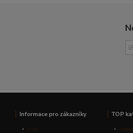
N
Informace pro zákazníky
TOP ka
O nás
Arabsk