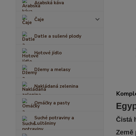
Arabská káva
Čaje
Datle a sušené plody
Hotové jídlo
Džemy a melasy
Nakládaná zelenina
Komple
Omáčky a pasty
Egyp
Suché potraviny a
Čistá
Luštěniny
Země 