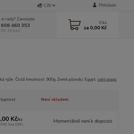
Přihlášení
CZK
 si rady? Zavolejte.
0
ks
 608 460 353
za
0,00 Kč
 09-18 hod.
ká rýže: Čistá hmotnost: 900g Země původu: Egypt.
celý popis
tupnost
Není skladem
,00 Kč
/
ks
Momentálně není k dispozici
39 Kč
bez DPH