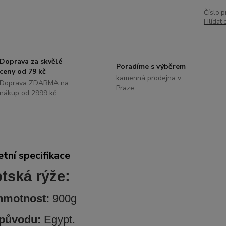
Číslo p
Hlídat 
Doprava za skvělé
Poradíme s výběrem
ceny od 79 kč
kamenná prodejna v
Doprava ZDARMA na
Praze
nákup od 2999 kč
tní specifikace
tská rýže:
 hmotnost:
900g
původu:
Egypt.