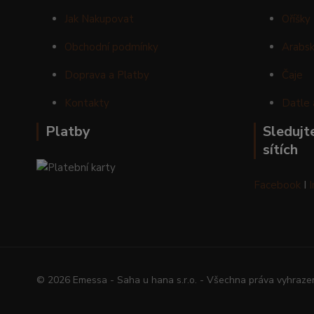
Jak Nakupovat
Oříšky
Obchodní podmínky
Arabsk
Doprava a Platby
Čaje
Kontakty
Datle 
Platby
Sledujte
sítích
Facebook
I
© 2026 Emessa - Saha u hana s.r.o. - Všechna práva vyhraze