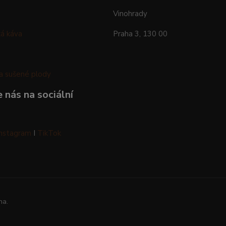
Vinohrady
á káva
Praha 3, 130 00
a sušené plody
 nás na sociální
Instagram
I
TikTok
na.