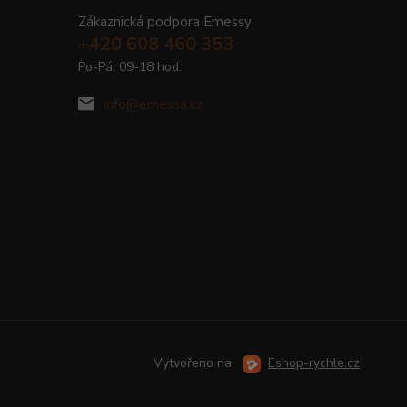
Zákaznická podpora Emessy
+420 608 460 353
Po-Pá: 09-18 hod.
info@emessa.cz
Vytvořeno na
Eshop-rychle.cz