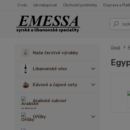
O nás
Jak nakupovat
Obchodní podmínky
Doprava a Plat
Úvod
Naše čerstvé výrobky
Egyp
Libanonské víno
Kávové a čajové sety
Arabské cukroví
Oříšky