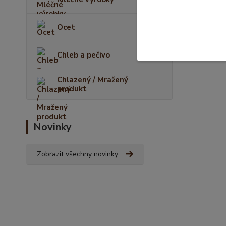
Ocet
Chleb a pečivo
Chlazený / Mražený
produkt
Novinky
Zobrazit všechny novinky