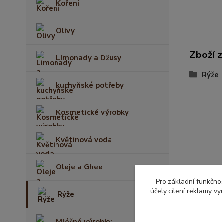
Koření
Olivy
Zboží 
Limonady a Džusy
Rýže
kuchyňské potřeby
Kosmetické výrobky
Květinová voda
Oleje a Ghee
Pro základní funkčnos
účely cílení reklamy v
Rýže
Mléčné výrobky