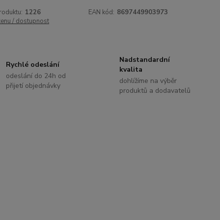
roduktu:
1226
EAN kód:
8697449903973
cenu / dostupnost
Nadstandardní
Rychlé odeslání
kvalita
odeslání do 24h od
dohlížíme na výběr
přijetí objednávky
produktů a dodavatelů