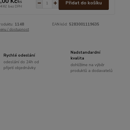
,00 Kč
/
ks
Přidat do košíku
04 Kč
bez DPH
roduktu:
1148
EAN kód:
5283001119635
cenu / dostupnost
Nadstandardní
Rychlé odeslání
kvalita
odeslání do 24h od
dohlížíme na výběr
přijetí objednávky
produktů a dodavatelů