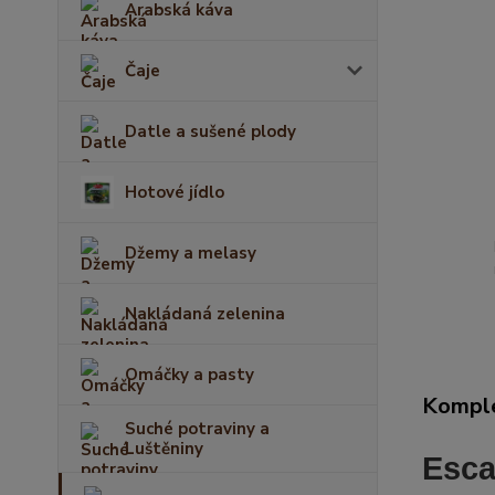
Arabská káva
Čaje
Datle a sušené plody
Hotové jídlo
Džemy a melasy
Nakládaná zelenina
Omáčky a pasty
Komple
Suché potraviny a
Luštěniny
Esca