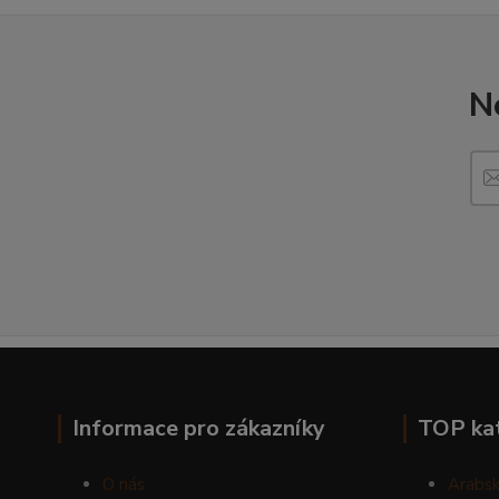
N
Informace pro zákazníky
TOP ka
O nás
Arabsk