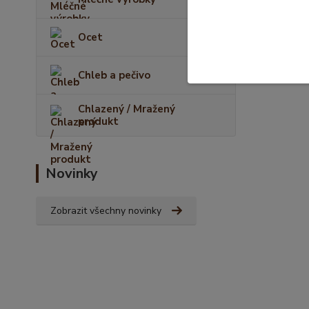
Ocet
Chleb a pečivo
Chlazený / Mražený
produkt
Novinky
Zobrazit všechny novinky