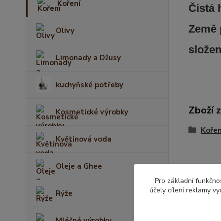
Koření
Či
stá
Země 
Olivy
složen
Limonady a Džusy
kuchyňské potřeby
Zboží 
Kosmetické výrobky
Kořen
Květinová voda
Oleje a Ghee
Pro základní funkčnos
účely cílení reklamy v
Rýže
Mléčné výrobky