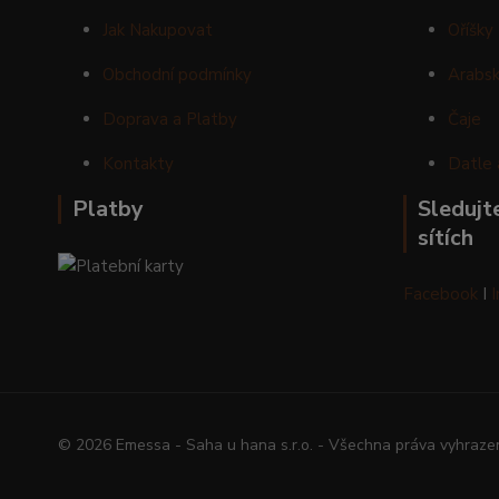
Jak Nakupovat
Oříšky
Obchodní podmínky
Arabsk
Doprava a Platby
Čaje
Kontakty
Datle 
Platby
Sledujte
sítích
Facebook
I
© 2026 Emessa - Saha u hana s.r.o. - Všechna práva vyhraze