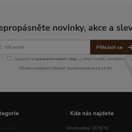
epropásněte novinky, akce a slev
Přihlásit se
Souhlasím se
zpracováním osobních údajů
za účelem rozesílky newsletteru.
Můžete se kdykoli odhlásit. Zasíláme jednou za 14 dní.
tegorie
Kde nás najdete
é cukroví
Vinohradská 1678/76