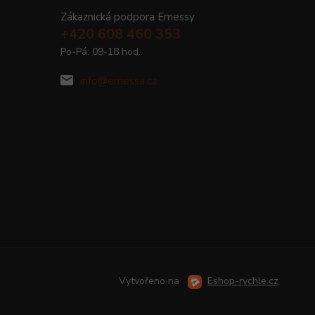
Zákaznická podpora Emessy
+420 608 460 353
Po-Pá: 09-18 hod.
info@emessa.cz
Vytvořeno na
Eshop-rychle.cz