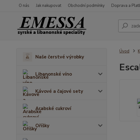
O nás
Jak nakupovat
Obchodní podmínky
Doprava a Plat
Úvod
K
Naše čerstvé výrobky
Esca
Libanonské víno
Kávové a čajové sety
Arabské cukroví
Oříšky