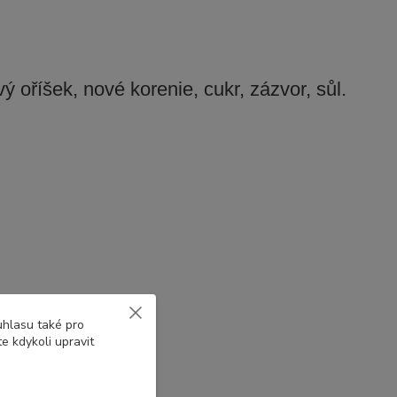
ý oříšek, nové korenie, cukr, zázvor, sůl.
uhlasu také pro
e kdykoli upravit