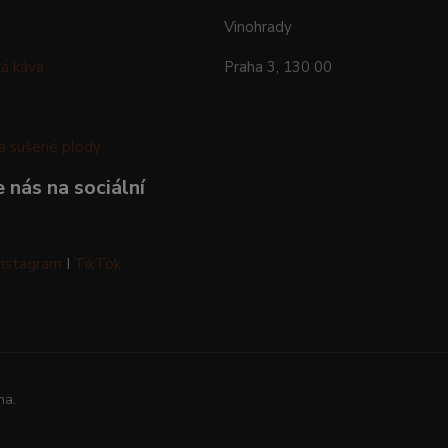
Vinohrady
á káva
Praha 3, 130 00
a sušené plody
 nás na sociální
Instagram
I
TikTok
na.