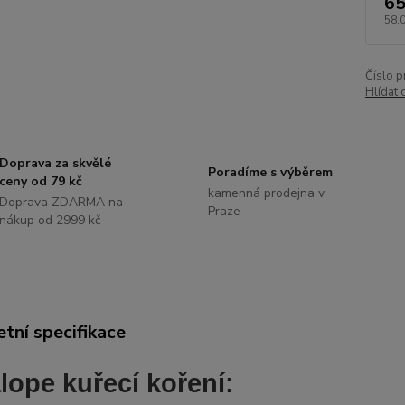
65
58,
Číslo p
Hlídat 
Doprava za skvělé
Poradíme s výběrem
ceny od 79 kč
kamenná prodejna v
Doprava ZDARMA na
Praze
nákup od 2999 kč
tní specifikace
lope kuřecí koření: