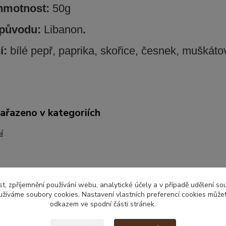
 hmotnost:
50g
původu:
Libanon
.
í:
bílé pepř, paprika, skořice, česnek, muškátov
zařazeno v kategoriích
í
t, zpříjemnění používání webu, analytické účely a v případě udělení so
yužíváme soubory cookies. Nastavení vlastních preferencí cookies můžet
odkazem ve spodní části stránek.