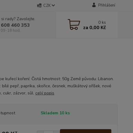
Přihlášení
CZK
 si rady? Zavolejte.
0
ks
 608 460 353
za
0,00 Kč
 09-18 hod.
pe kuřecí koření: Čistá hmotnost: 50g Země původu: Libanon.
: bílé pepř, paprika, skořice, česnek, muškátový oříšek, nové
, cukr, zázvor, sůl.
celý popis
tupnost
Skladem 10 ks