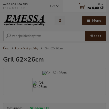
0
ks
+420 608 460 353
CZK
za
0,00 Kč
Po-Pá: 09-18 hod.
Menu
Hledat
Úvod
kuchyňské potřeby
Gril 62×26cm
Gril 62×26cm
Dostupnost
Skladem 3 ks