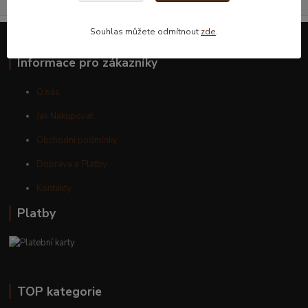
Souhlas můžete odmítnout
zde
.
Informace pro zákazníky
O nás
Jak Nakupovat
Obchodní podmínky
Doprava a Platby
Kontakty
Platby
TOP kategorie