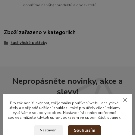
dohlížíme na výběr produktů a dodavatelů
Zboží zařazeno v kategoriích
kuchyňské potřeby
Nepropásněte novinky, akce a
slevy!
Pro základní funkčnost, zpříjemnění používání webu, analytické
účely a v případě udělení souhlasu také pro účely cílení reklamy
Přihlásit se
využíváme soubory cookies. Nastavení vlastních preferencí
cookies můžete kdykoli upravit odkazem ve spodní části stránek.
Souhlasím se
zpracováním osobních údajů
za účelem rozesílky newsletteru.
Souhlasím
Můžete se kdykoli odhlásit. Zasíláme jednou za 14 dní.
Nastavení