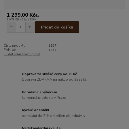
1 299,00 Kč
/
ks
1 073,55 Kč
bez DPH
Přidat do košíku
Číslo produktu:
1267
EAN kód:
1267
Hlídat cenu / dostupnost
Doprava za skvělé ceny od 79 kč
Doprava ZDARMA na nákup od 2999 kč
Poradíme s výběrem
kamenná prodejna v Praze
Rychlé odeslání
odeslání do 24h od přijetí objednávky
Nadstandardní kvalita