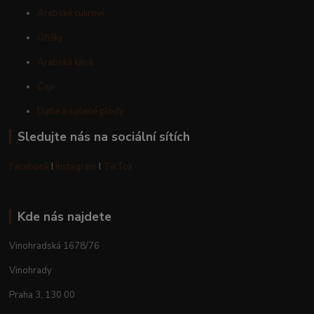
Arabské cukroví
Oříšky
Arabská káva
Čaje
Datle a sušené plody
Sledujte nás na sociální sítích
Facebook
I
Instagram
I
TikTok
Kde nás najdete
Vinohradská 1678/76
Vinohrady
Praha 3, 130 00