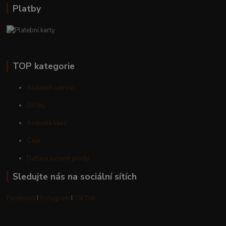
Platby
TOP kategorie
Arabské cukroví
Oříšky
Arabská káva
Čaje
Datle a sušené plody
Sledujte nás na sociální sítích
Facebook
I
Instagram
I
TikTok