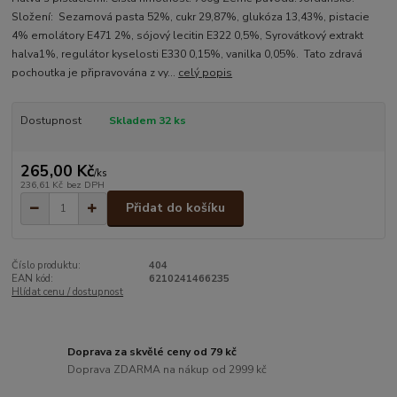
Složení: Sezamová pasta 52%, cukr 29,87%, glukóza 13,43%, pistacie
4% emolátory E471 2%, sójový lecitin E322 0,5%, Syrovátkový extrakt
halva1%, regulátor kyselosti E330 0,15%, vanilka 0,05%. Tato zdravá
pochoutka je připravována z vy...
celý popis
Dostupnost
Skladem 32 ks
265,00 Kč
/
ks
236,61 Kč
bez DPH
Přidat do košíku
Číslo produktu:
404
EAN kód:
6210241466235
Hlídat cenu / dostupnost
Doprava za skvělé ceny od 79 kč
Doprava ZDARMA na nákup od 2999 kč