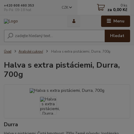
0
ks
+420 608 460 353
CZK
za
0,00 Kč
Po-Pá: 09-18 hod.
Menu
Hledat
Úvod
Arabské cukroví
Halva s extra pistáciemi, Durra, 700g
Halva s extra pistáciemi, Durra,
700g
Durra
Halva s pistáciemi: Čistá hmotnost: 700g Země původu: Jordánsko.