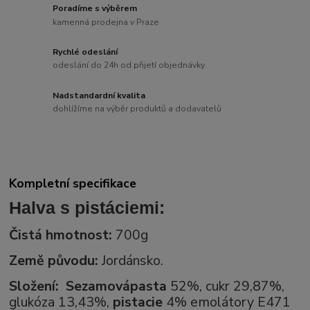
Poradíme s výběrem
kamenná prodejna v Praze
Rychlé odeslání
odeslání do 24h od přijetí objednávky
Nadstandardní kvalita
dohlížíme na výběr produktů a dodavatelů
Kompletní specifikace
Halva s pistáciemi:
Čistá hmotnost:
700g
Země původu:
Jordánsko.
Složení:
Sezamová
pasta
52%, cukr 29,87%,
glukóza 13,43%,
pistacie
4% emolátory E471