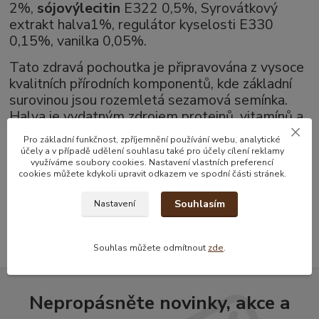
2%,
sójový
lecitin
E322 0,5%, Syrovátkový
extrakt halva1%, regulátor kyselosti E330
0,15%, vanilka 0,05%.
Tato zdravá pochoutka je připravována z vysoce
kvalitních přírodních komponentů, kde základní
surovinou jsou rozemletá sezamová semínka.
Halva je vydatným zdrojem proteinů, vitamínů a
stopových prvků.
Pro základní funkčnost, zpříjemnění používání webu, analytické
účely a v případě udělení souhlasu také pro účely cílení reklamy
využíváme soubory cookies. Nastavení vlastních preferencí
cookies můžete kdykoli upravit odkazem ve spodní části stránek.
Zboží zařazeno v kategoriích
Souhlasím
Nastavení
Arabské cukroví
Souhlas můžete odmítnout
zde
.
Nepropásněte novinky, akce a