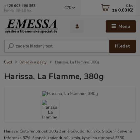
0
ks
+420 608 460 353
CZK
za
0,00 Kč
Po-Pá: 09-18 hod.
Menu
Hledat
Úvod
Omáčky a pasty
Harissa, La Flamme, 380g
Harissa, La Flamme, 380g
Harissa: Čistá hmotnost: 380g Země původu: Tunisko. Složení: červená
feferonka 87%, česnek, koriandr, sůl, kmín, kyselina citronová E330.