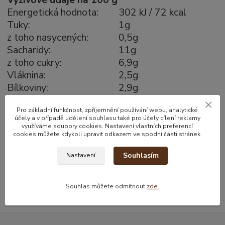
Energetická hodnota:
302 kJ / 72 kcal
Tuky:
1g
z toho nasycených:
0,5g
Sacharidy:
11g
z toho cukry:
6,9g
Vláknina:
2,5g
Bílkoviny:
2,9g
Sůl:
1,7g
Pro základní funkčnost, zpříjemnění používání webu, analytické
účely a v případě udělení souhlasu také pro účely cílení reklamy
využíváme soubory cookies. Nastavení vlastních preferencí
cookies můžete kdykoli upravit odkazem ve spodní části stránek.
Zboží zařazeno v kategoriích
Souhlasím
Nastavení
Omáčky a pasty
Koření
Souhlas můžete odmítnout
zde
.