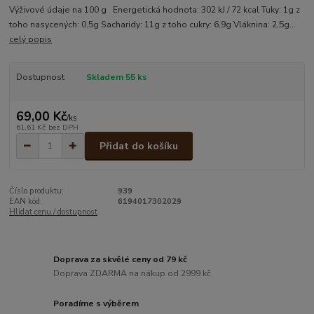
Výživové údaje na 100 g Energetická hodnota: 302 kJ / 72 kcal Tuky: 1g z
toho nasycených: 0,5g Sacharidy: 11g z toho cukry: 6,9g Vláknina: 2,5g...
celý popis
Dostupnost
Skladem 55 ks
69,00 Kč
/
ks
61,61 Kč
bez DPH
Přidat do košíku
Číslo produktu:
939
EAN kód:
6194017302029
Hlídat cenu / dostupnost
Doprava za skvělé ceny od 79 kč
Doprava ZDARMA na nákup od 2999 kč
Poradíme s výběrem