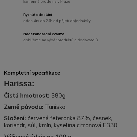
kamenná prodejna v Praze
Rychlé odeslání
odeslání do 24h od přijetí objednávky
Nadstandardní kvalita
dohlížíme na výběr produktů a dodavatelů
Kompletní specifikace
Harissa:
Čistá hmotnost:
380g
Země původu:
Tunisko.
Složení:
červená feferonka 87%, česnek,
koriandr, sůl, kmín, kyselina citronová E330.
Výživové údaje na 100 g