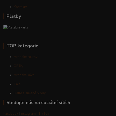
Kontakty
Platby
TOP kategorie
Arabské cukroví
Oříšky
Arabská káva
Čaje
Datle a sušené plody
Sledujte nás na sociální sítích
Facebook
I
Instagram
I
TikTok