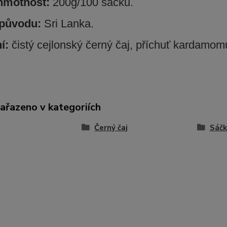
 hmotnost:
200g/100 sáčků.
původu:
Sri Lanka.
ní:
čistý cejlonský černý čaj, příchuť kardamom
zařazeno v kategoriích
Černý čaj
Sáčk