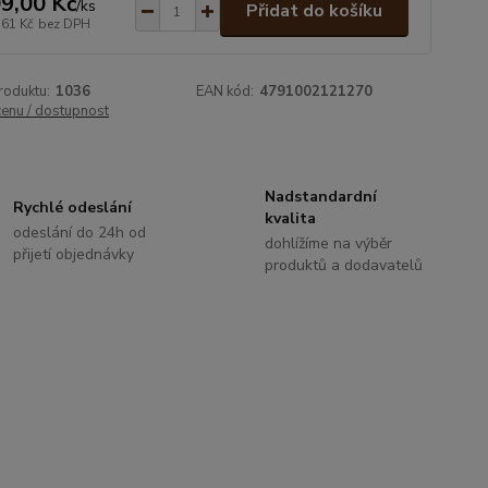
9,00 Kč
/
ks
Přidat do košíku
,61 Kč
bez DPH
roduktu:
1036
EAN kód:
4791002121270
cenu / dostupnost
Nadstandardní
Rychlé odeslání
kvalita
odeslání do 24h od
dohlížíme na výběr
přijetí objednávky
produktů a dodavatelů