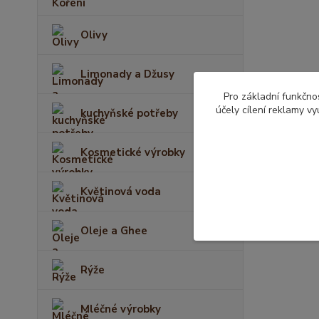
Olivy
Limonady a Džusy
Pro základní funkčnos
účely cílení reklamy v
kuchyňské potřeby
Kosmetické výrobky
Květinová voda
Oleje a Ghee
Rýže
Mléčné výrobky