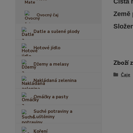
Či
stá
Země 
Ovocný čaj
Slože
Datle a sušené plody
Hotové jídlo
Zboží 
Džemy a melasy
Čaje
Nakládaná zelenina
Omáčky a pasty
Suché potraviny a
Luštěniny
Koření