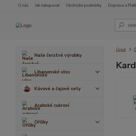
O nás
Jak nakupovat
Obchodní podmínky
Doprava a Plat
Úvod
Č
Naše čerstvé výrobky
Kard
Libanonské víno
Kávové a čajové sety
Arabské cukroví
Oříšky