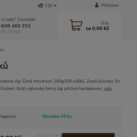
Přihlášení
CZK
 si rady? Zavolejte.
0
ks
 608 460 353
za
0,00 Kč
 09-18 hod.
čků
ků
omový čaj: Čistá hmotnost: 200g/100 sáčků. Země původu: Sri
 Složení: čistý cejlonský černý čaj, příchuť kardamomu.
celý
tupnost
Skladem 30 ks