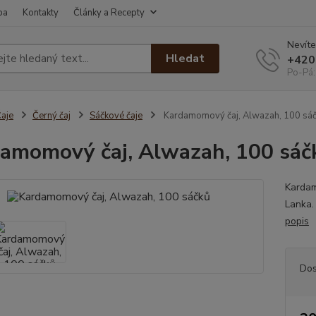
ba
Kontakty
Články a Recepty
Nevíte
Hledat
+420
Po-Pá:
aje
Černý čaj
Sáčkové čaje
Kardamomový čaj, Alwazah, 100 sá
amomový čaj, Alwazah, 100 sáč
Kardam
Lanka.
popis
Dos