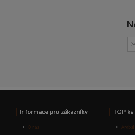
N
Informace pro zákazníky
TOP ka
O nás
Arabsk