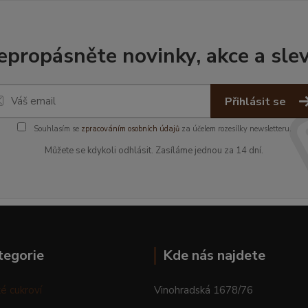
epropásněte novinky, akce a slev
Přihlásit se
Souhlasím se
zpracováním osobních údajů
za účelem rozesílky newsletteru.
Můžete se kdykoli odhlásit. Zasíláme jednou za 14 dní.
tegorie
Kde nás najdete
é cukroví
Vinohradská 1678/76