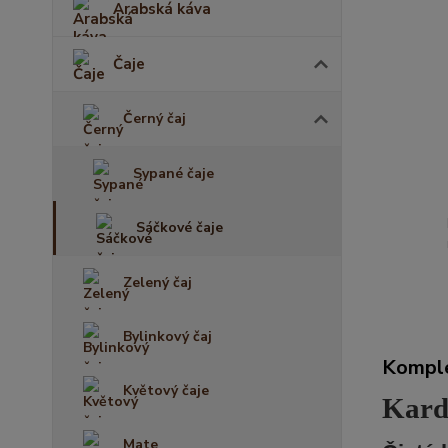
Arabská káva
Čaje
Černý čaj
Sypané čaje
Sáčkové čaje
Zelený čaj
Bylinkový čaj
Komple
Květový čaje
Kard
Mate