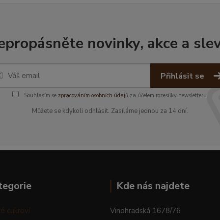
epropásněte novinky, akce a slev
Přihlásit se
Souhlasím se
zpracováním osobních údajů
za účelem rozesílky newsletteru.
Můžete se kdykoli odhlásit. Zasíláme jednou za 14 dní.
tegorie
Kde nás najdete
é cukroví
Vinohradská 1678/76