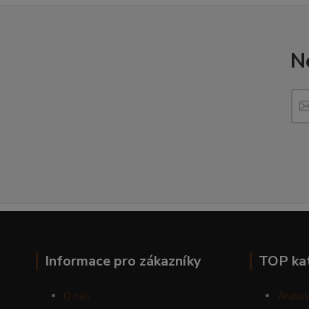
N
Informace pro zákazníky
TOP ka
O nás
Arabsk