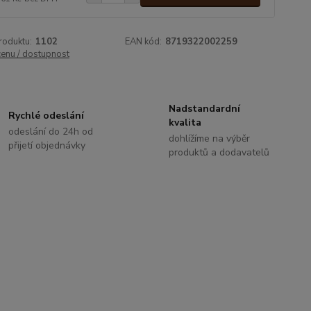
roduktu:
1102
EAN kód:
8719322002259
cenu / dostupnost
Nadstandardní
Rychlé odeslání
kvalita
odeslání do 24h od
dohlížíme na výběr
přijetí objednávky
produktů a dodavatelů