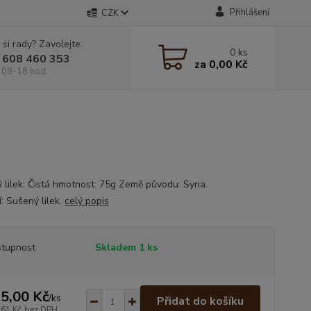
Přihlášení
CZK
 si rady? Zavolejte.
0
ks
 608 460 353
za
0,00 Kč
 09-18 hod.
 lilek: Čistá hmotnost: 75g Země původu: Syria.
: Sušený lilek.
celý popis
tupnost
Skladem 1 ks
5,00 Kč
/
ks
Přidat do košíku
,61 Kč
bez DPH