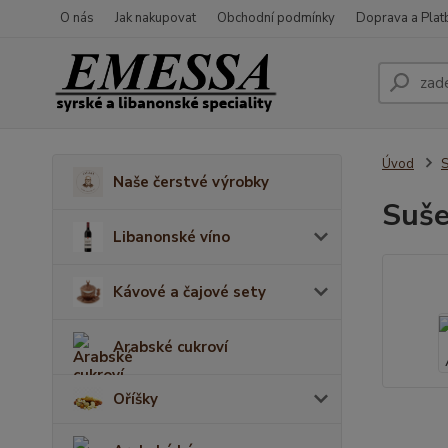
O nás
Jak nakupovat
Obchodní podmínky
Doprava a Plat
Úvod
S
Naše čerstvé výrobky
Suše
Libanonské víno
Kávové a čajové sety
Arabské cukroví
Oříšky