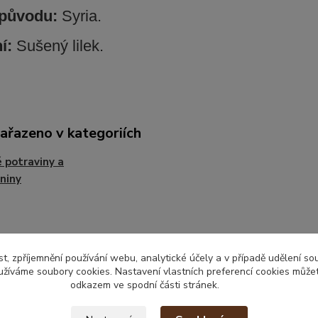
původu:
Syria.
ní:
Sušený lilek.
zařazeno v kategoriích
 potraviny a
niny
t, zpříjemnění používání webu, analytické účely a v případě udělení so
yužíváme soubory cookies. Nastavení vlastních preferencí cookies můžet
odkazem ve spodní části stránek.