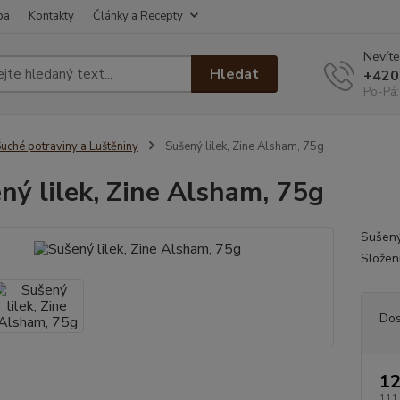
ba
Kontakty
Články a Recepty
Nevíte
Hledat
+420
Po-Pá:
uché potraviny a Luštěniny
Sušený lilek, Zine Alsham, 75g
ný lilek, Zine Alsham, 75g
Sušený
Složení
Dos
12
111