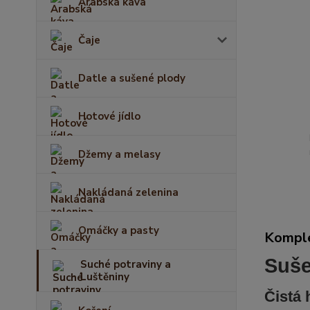
Arabská káva
Čaje
Datle a sušené plody
Hotové jídlo
Džemy a melasy
Nakládaná zelenina
Omáčky a pasty
Komple
Suše
Suché potraviny a
Luštěniny
Čistá 