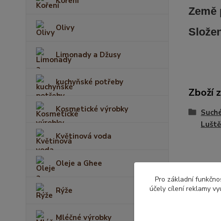
Koření
Země 
Olivy
Slože
Limonady a Džusy
kuchyňské potřeby
Zboží 
Kosmetické výrobky
Suché
Luště
Květinová voda
Oleje a Ghee
Pro základní funkčnos
účely cílení reklamy v
Rýže
Mléčné výrobky