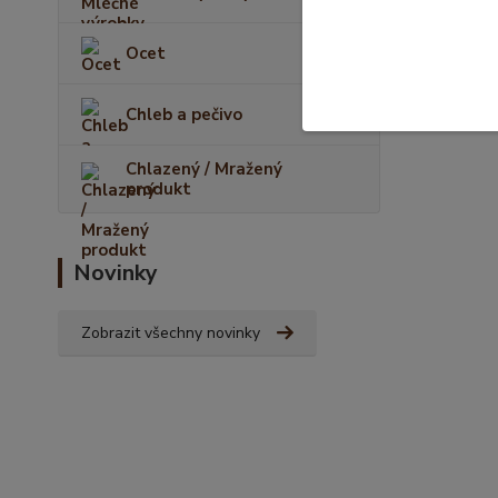
Ocet
Chleb a pečivo
Chlazený / Mražený
produkt
Novinky
Zobrazit všechny novinky