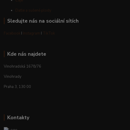
Čaje
Datle a sušené plody
Sledujte nás na sociální sítích
Facebook
I
Instagram
I
TikTok
Kde nás najdete
Vinohradská 1678/76
Vinohrady
Praha 3, 130 00
Kontakty