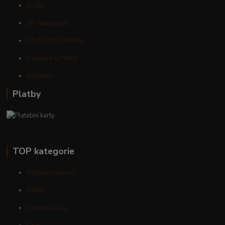
O nás
Jak Nakupovat
Obchodní podmínky
Doprava a Platby
Kontakty
Platby
TOP kategorie
Arabské cukroví
Oříšky
Arabská káva