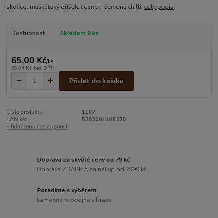
skořice, muškátový oříšek, česnek, červená chilli.
celý popis
Dostupnost
Skladem 9 ks
65,00 Kč
/
ks
58,04 Kč
bez DPH
Přidat do košíku
Číslo produktu:
1107
EAN kód:
5283001109278
Hlídat cenu / dostupnost
Doprava za skvělé ceny od 79 kč
Doprava ZDARMA na nákup od 2999 kč
Poradíme s výběrem
kamenná prodejna v Praze