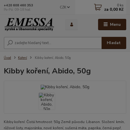
0
ks
+420 608 460 353
CZK
za
0,00 Kč
Po-Pá: 09-18 hod.
Menu
Hledat
Úvod
Koření
Kibby koření, Abido, 50g
Kibby koření, Abido, 50g
Kibby koření: Čistá hmotnost: 50g Země původu: Libanon. Složení: kmín,
růžové listy, majoránka, nové koření, sušená máta, paprika, černá pepř,