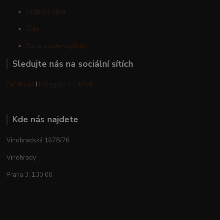
Arabská káva
Čaje
Datle a sušené plody
Sledujte nás na sociální sítích
Facebook
I
Instagram
I
TikTok
Kde nás najdete
Vinohradská 1678/76
Vinohrady
Praha 3, 130 00