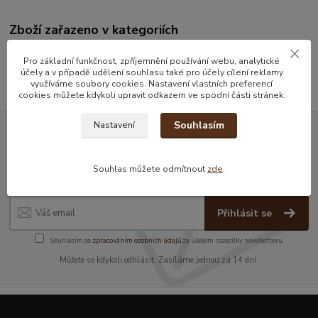
Zboží zařazeno v kategoriích
Koření
Pro základní funkčnost, zpříjemnění používání webu, analytické
účely a v případě udělení souhlasu také pro účely cílení reklamy
využíváme soubory cookies. Nastavení vlastních preferencí
cookies můžete kdykoli upravit odkazem ve spodní části stránek.
Souhlasím
Nastavení
Nepropásněte novinky, akce a
slevy!
Souhlas můžete odmítnout
zde
.
Přihlásit se
Souhlasím se
zpracováním osobních údajů
za účelem rozesílky newsletteru.
Můžete se kdykoli odhlásit. Zasíláme jednou za 14 dní.