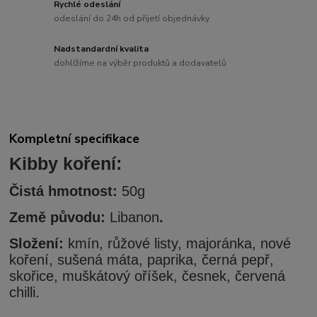
Rychlé odeslání
odeslání do 24h od přijetí objednávky
Nadstandardní kvalita
dohlížíme na výběr produktů a dodavatelů
Kompletní specifikace
Kibby koření:
Či
stá hmotnost:
50g
Země původu:
Libanon
.
Složení:
kmín, růžové listy, majoránka, nové
koření, sušená máta, paprika, černá pepř,
skořice, muškátový oříšek, česnek, červená
chilli.