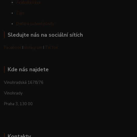
Arabská káva
Čaje
Datle a sušené plody
Sledujte nás na sociální sítích
Facebook
I
Instagram
I
TikTok
Kde nás najdete
Vinohradská 1678/76
Vinohrady
Praha 3, 130 00
Kontakty