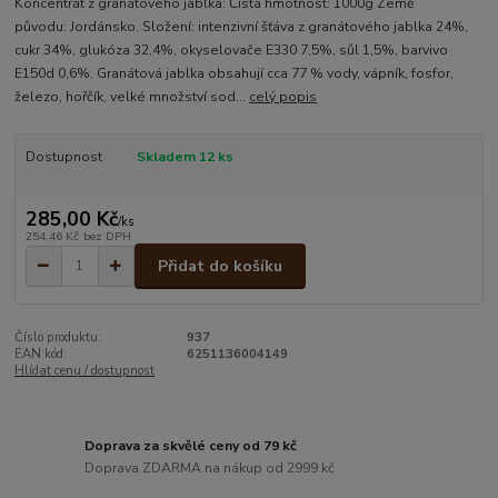
Koncentrát z granátového jablka: Čistá hmotnost: 1000g Země
původu: Jordánsko. Složení: intenzivní šťáva z granátového jablka 24%,
cukr 34%, glukóza 32,4%, okyselovače E330 7,5%, sůl 1,5%, barvivo
E150d 0,6%. Granátová jablka obsahují cca 77 % vody, vápník, fosfor,
železo, hořčík, velké množství sod...
celý popis
Dostupnost
Skladem 12 ks
285,00 Kč
/
ks
254,46 Kč
bez DPH
Přidat do košíku
Číslo produktu:
937
EAN kód:
6251136004149
Hlídat cenu / dostupnost
Doprava za skvělé ceny od 79 kč
Doprava ZDARMA na nákup od 2999 kč