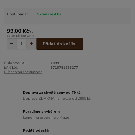
Dostupnost
Skladem 4 ks
99,00 Kč
/
ks
88,39 Kč
bez DPH
Přidat do košíku
Číslo produktu:
1099
EAN kód:
8718781938277
Hlídat cenu / dostupnost
Doprava za skvělé ceny od 79 kč
Doprava ZDARMA na nákup od 2999 kč
Poradíme s výběrem
kamenná prodejna v Praze
Rychlé odeslání