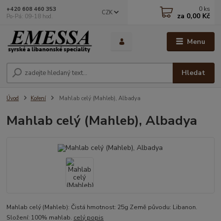
0
ks
+420 608 460 353
CZK
za
0,00 Kč
Po-Pá: 09-18 hod.
Menu
Hledat
Úvod
Koření
Mahlab celý (Mahleb), Albadya
Mahlab celý (Mahleb), Albadya
Mahlab celý (Mahleb): Čistá hmotnost: 25g Země původu: Libanon.
Složení: 100% mahlab.
celý popis