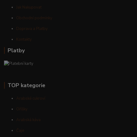
Jak Nakupovat
Obchodní podmínky
Doprava a Platby
Kontakty
Platby
TOP kategorie
Arabské cukroví
Oříšky
Arabská káva
Čaje