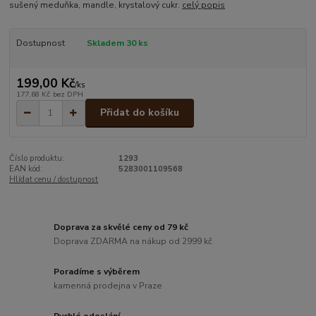
sušený meduňka, mandle, krystalový cukr.
celý popis
Dostupnost
Skladem 30 ks
199,00 Kč
/
ks
177,68 Kč
bez DPH
Přidat do košíku
Číslo produktu:
1293
EAN kód:
5283001109568
Hlídat cenu / dostupnost
Doprava za skvělé ceny od 79 kč
Doprava ZDARMA na nákup od 2999 kč
Poradíme s výběrem
kamenná prodejna v Praze
Rychlé odeslání