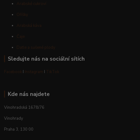
Arabské cukroví
Oříšky
Arabská káva
Čaje
Datle a sušené plody
Sledujte nás na sociální sítích
Facebook
I
Instagram
I
TikTok
Kde nás najdete
Vinohradská 1678/76
Vinohrady
Praha 3, 130 00