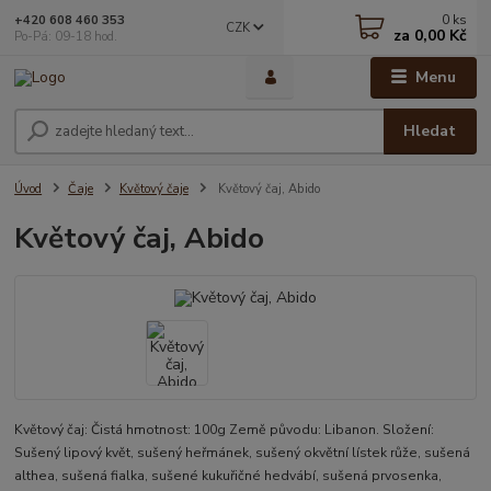
0
ks
+420 608 460 353
CZK
za
0,00 Kč
Po-Pá: 09-18 hod.
Menu
Hledat
Úvod
Čaje
Květový čaje
Květový čaj, Abido
Květový čaj, Abido
Květový čaj: Čistá hmotnost: 100g Země původu: Libanon. Složení:
Sušený lipový květ, sušený heřmánek, sušený okvětní lístek růže, sušená
althea, sušená fialka, sušené kukuřičné hedvábí, sušená prvosenka,