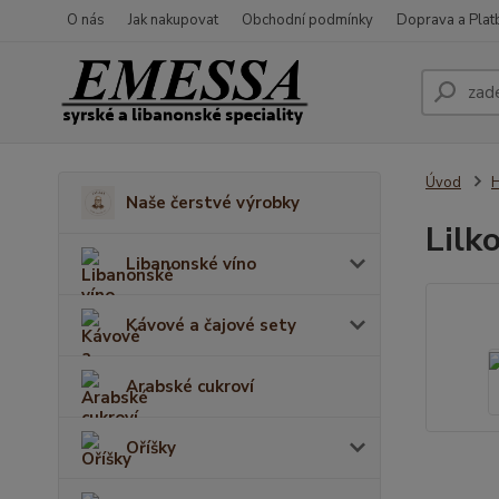
O nás
Jak nakupovat
Obchodní podmínky
Doprava a Plat
Úvod
H
Naše čerstvé výrobky
Lilk
Libanonské víno
Kávové a čajové sety
Arabské cukroví
Oříšky