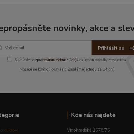
epropásněte novinky, akce a slev
Přihlásit se
Souhlasím se
zpracováním osobních údajů
za účelem rozesílky newsletteru.
Můžete se kdykoli odhlásit. Zasíláme jednou za 14 dní.
tegorie
Kde nás najdete
é cukroví
Vinohradská 1678/76