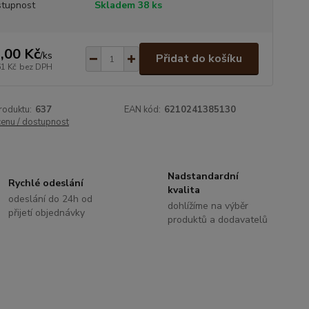
tupnost
Skladem 38 ks
,00 Kč
/
ks
Přidat do košíku
61 Kč
bez DPH
roduktu:
637
EAN kód:
6210241385130
cenu / dostupnost
Nadstandardní
Rychlé odeslání
kvalita
odeslání do 24h od
dohlížíme na výběr
přijetí objednávky
produktů a dodavatelů