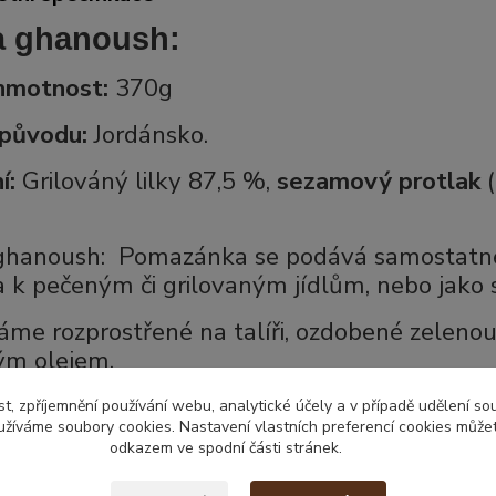
 ghanoush:
hmotnost:
370g
původu:
Jordánsko.
í:
Grilováný lilky 87,5 %,
sezamový protlak
ghanoush: Pomazánka se podává samostatně 
a k pečeným či grilovaným jídlům, nebo jako 
me rozprostřené na talíři, ozdobené zelenou 
ým olejem.
pší a chutnější požitek přidáme rozetřený česn
t, zpříjemnění používání webu, analytické účely a v případě udělení so
yužíváme soubory cookies. Nastavení vlastních preferencí cookies můžet
odkazem ve spodní části stránek.