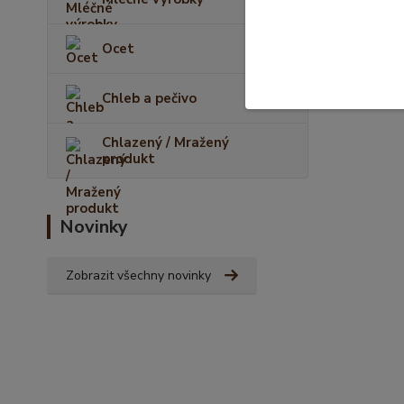
Ocet
Zboží 
Chleb a pečivo
Hotov
Chlazený / Mražený
produkt
Novinky
Zobrazit všechny novinky