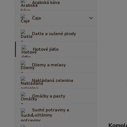
Arabská káva
Čaje
Datle a sušené plody
Hotové jídlo
Džemy a melasy
Nakládaná zelenina
Omáčky a pasty
Suché potraviny a
Luštěniny
Komple