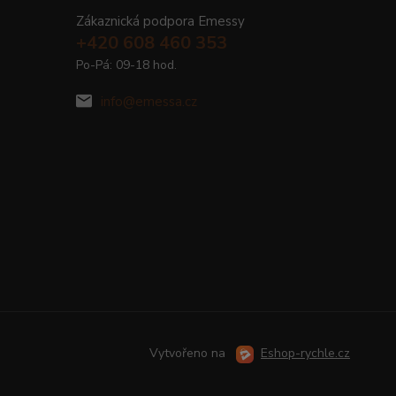
Zákaznická podpora Emessy
+420 608 460 353
Po-Pá: 09-18 hod.
info@emessa.cz
Vytvořeno na
Eshop-rychle.cz