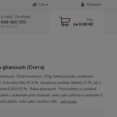
Přihlášení
CZK
 si rady? Zavolejte.
0
ks
 608 460 353
za
0,00 Kč
 09-18 hod.
 ghanoush (Durra)
hanoush: Čistá hmotnost: 370g Země původu: Jordánsko.
: Grilováný lilky 87,5 %, sezamový protlak (tahini) 11 %, sůl 1
elina E330 0,5 %. Baba ghanoush: Pomazánka se podává
atně s arabským pita chlebem, nebo jako příloha k pečeným či
ným jídlům, nebo jako součást větš...
celý popis