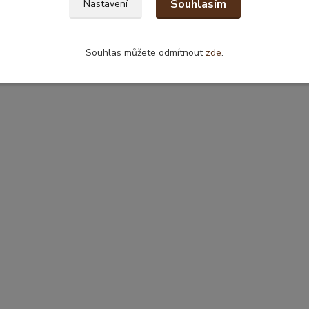
Souhlasím
Nastavení
zařazeno v kategoriích
Souhlas můžete odmítnout
zde
.
é jídlo