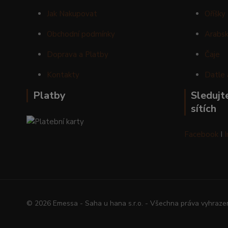
Jak Nakupovat
Oříšky
Obchodní podmínky
Arabsk
Doprava a Platby
Čaje
Kontakty
Datle 
Platby
Sledujte
sítích
Facebook
I
© 2026 Emessa - Saha u hana s.r.o. - Všechna práva vyhraze