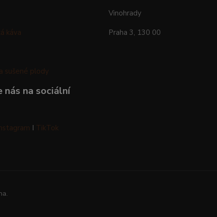
Vinohrady
á káva
Praha 3, 130 00
a sušené plody
 nás na sociální
Instagram
I
TikTok
na.