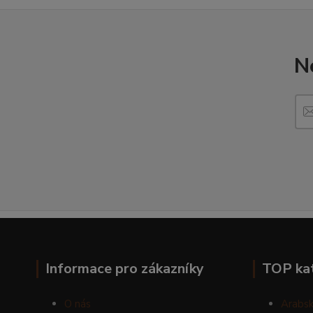
N
Informace pro zákazníky
TOP ka
O nás
Arabsk