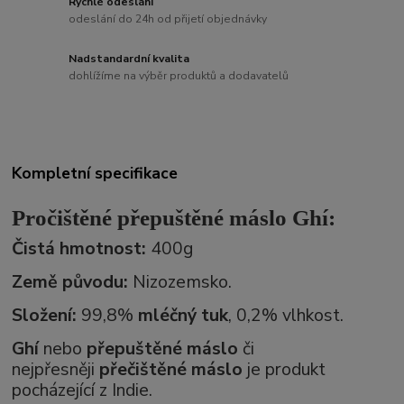
Rychlé odeslání
odeslání do 24h od přijetí objednávky
Nadstandardní kvalita
dohlížíme na výběr produktů a dodavatelů
Kompletní specifikace
Pročištěné přepuštěné máslo Ghí:
Čistá hmotnost:
400g
Země původu:
Nizozemsko.
Složení:
99,8%
mléčný tuk
, 0,2% vlhkost.
Ghí
nebo
přepuštěné máslo
či
nejpřesněji
přečištěné máslo
je produkt
pocházející z Indie.