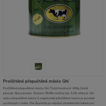
Pročištěné přepuštěné máslo Ghí
Pročištěné přepuštěné máslo Ghí: Čistá hmotnost: 400g Země
původu: Nizozemsko. Složení: 99,8% mléčný tuk, 0,2% vlhkost. Ghí
nebo přepuštěné máslo či nejpřesněji přečištěné máslo je produkt
pocházející z Indie. Dle Ájurvédy je nejlépe stravitelným tukem pro