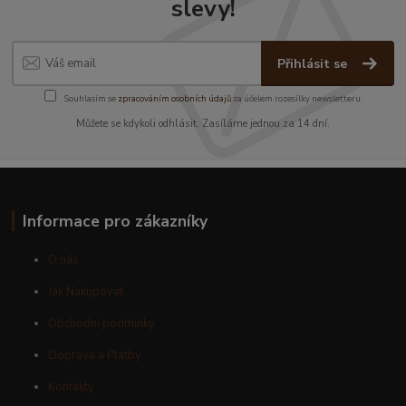
slevy!
Přihlásit se
Souhlasím se
zpracováním osobních údajů
za účelem rozesílky newsletteru.
Můžete se kdykoli odhlásit. Zasíláme jednou za 14 dní.
Informace pro zákazníky
O nás
Jak Nakupovat
Obchodní podmínky
Doprava a Platby
Kontakty