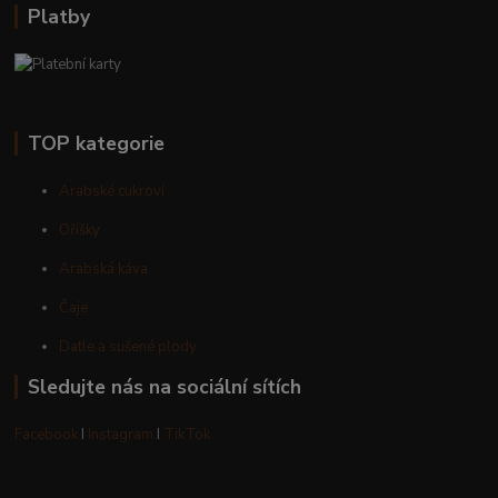
Platby
TOP kategorie
Arabské cukroví
Oříšky
Arabská káva
Čaje
Datle a sušené plody
Sledujte nás na sociální sítích
Facebook
I
Instagram
I
TikTok