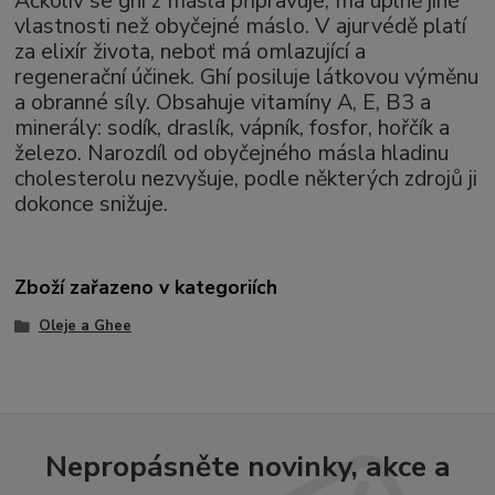
Ačkoliv se ghí z másla připravuje, má úplně jiné
vlastnosti než obyčejné máslo. V ajurvédě platí
za elixír života, neboť má omlazující a
regenerační účinek. Ghí posiluje látkovou výměnu
a obranné síly. Obsahuje vitamíny A, E, B3 a
minerály: sodík, draslík, vápník, fosfor, hořčík a
železo. Narozdíl od obyčejného másla hladinu
cholesterolu nezvyšuje, podle některých zdrojů ji
dokonce snižuje.
Zboží zařazeno v kategoriích
Oleje a Ghee
Nepropásněte novinky, akce a