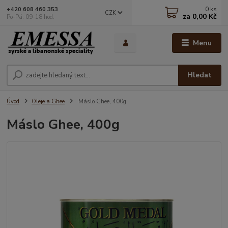
0
ks
+420 608 460 353
CZK
za
0,00 Kč
Po-Pá: 09-18 hod.
Menu
Hledat
Úvod
Oleje a Ghee
Máslo Ghee, 400g
Máslo Ghee, 400g