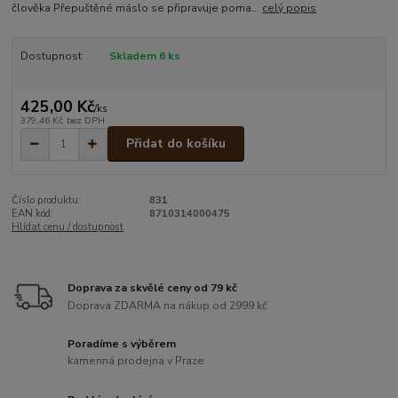
člověka Přepuštěné máslo se připravuje poma...
celý popis
Dostupnost
Skladem 6 ks
425,00 Kč
/
ks
379,46 Kč
bez DPH
Přidat do košíku
Číslo produktu:
831
EAN kód:
8710314000475
Hlídat cenu / dostupnost
Doprava za skvělé ceny od 79 kč
Doprava ZDARMA na nákup od 2999 kč
Poradíme s výběrem
kamenná prodejna v Praze