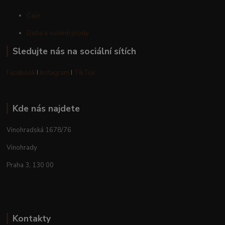
Čaje
Datle a sušené plody
Sledujte nás na sociální sítích
Facebook
I
Instagram
I
TikTok
Kde nás najdete
Vinohradská 1678/76
Vinohrady
Praha 3, 130 00
Kontakty