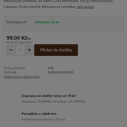
Melounový semínka, Al Samir Čistá hmotnost: 300 g Země původu:
Libanon. Druhy ořechů: Melounový semínka.
celý popis
Dostupnost
Skladem 21 ks
99,00 Kč
/
ks
88,39 Kč
bez DPH
Přidat do košíku
Číslo produktu:
476
EAN kód:
5285004200020
Hlídat cenu / dostupnost
Doprava za skvělé ceny od 79 kč
Doprava ZDARMA na nákup od 2999 kč
Poradíme s výběrem
kamenná prodejna v Praze