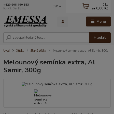
0
ks
+420 608 460 353
CZK
za
0,00 Kč
Po-Pá: 09-18 hod.
Menu
Hledat
Úvod
Oříšky
Slané oříšky
Melounový semínka extra, Al Samir, 300g
Melounový semínka extra, Al
Samir, 300g