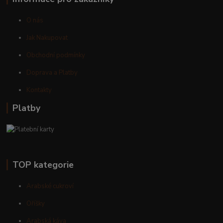
O nás
Jak Nakupovat
Obchodní podmínky
Doprava a Platby
Kontakty
Platby
TOP kategorie
Arabské cukroví
Oříšky
Arabská káva