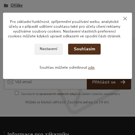
Oříšky
Slané oříšky
Pro základní funkčnost, zpříjemnění používání webu, analytické
účely a v případě udělení souhlasu také pro účely cílení reklamy
využíváme soubory cookies. Nastavení vlastních preferencí
cookies můžete kdykoli upravit odkazem ve spodní části stránek.
Souhlasím
Nastavení
Nepropásněte novinky, akce a
slevy!
Souhlas můžete odmítnout
zde
.
Přihlásit se
Souhlasím se
zpracováním osobních údajů
za účelem rozesílky newsletteru.
Můžete se kdykoli odhlásit. Zasíláme jednou za 14 dní.
Informace pro zákazníky