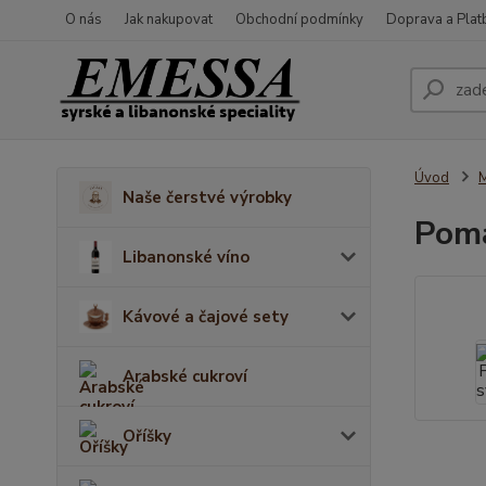
O nás
Jak nakupovat
Obchodní podmínky
Doprava a Plat
Úvod
M
Naše čerstvé výrobky
Poma
Libanonské víno
Kávové a čajové sety
Arabské cukroví
Oříšky