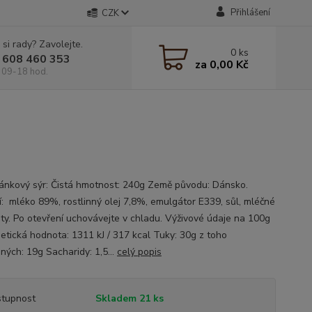
Přihlášení
CZK
 si rady? Zavolejte.
0
ks
 608 460 353
za
0,00 Kč
 09-18 hod.
nkový sýr: Čistá hmotnost: 240g Země původu: Dánsko.
í: mléko 89%, rostlinný olej 7,8%, emulgátor E339, sůl, mléčné
ty. Po otevření uchovávejte v chladu. Výživové údaje na 100g
tická hodnota: 1311 kJ / 317 kcal Tuky: 30g z toho
ných: 19g Sacharidy: 1,5...
celý popis
tupnost
Skladem 21 ks