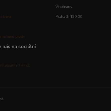
Vinohrady
á káva
Praha 3, 130 00
a sušené plody
 nás na sociální
Instagram
I
TikTok
na.