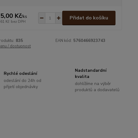
5,00 Kč
/
ks
Přidat do košíku
,61 Kč
bez DPH
roduktu:
835
EAN kód:
5760466923743
cenu / dostupnost
Nadstandardní
Rychlé odeslání
kvalita
odeslání do 24h od
dohlížíme na výběr
přijetí objednávky
produktů a dodavatelů