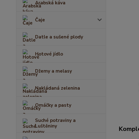
Arabská káva
Čaje
Datle a sušené plody
Hotové jídlo
Džemy a melasy
Nakládaná zelenina
Omáčky a pasty
Suché potraviny a
Luštěniny
Komple