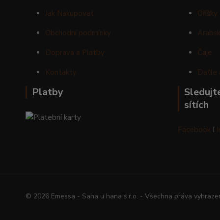
Jak Nakupovat
Oříšky
Obchodní podmínky
Arabsk
Doprava a Platby
Čaje
Kontakty
Datle 
Platby
Sledujte
sítích
Facebook
I
© 2026 Emessa - Saha u hana s.r.o. - Všechna práva vyhraze