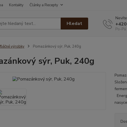
ba
Kontakty
Články a Recepty
Nevíte
Hledat
+420
Po-Pá:
léčné výrobky
Pomazánkový sýr, Puk, 240g
zánkový sýr, Puk, 240g
Pomazá
Složen
fermen
Energe
nasyce
Dos