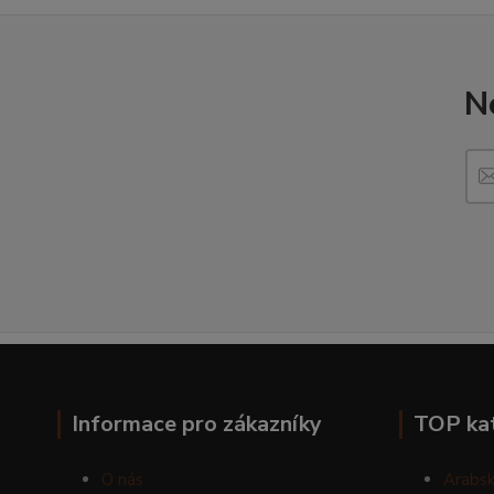
N
Informace pro zákazníky
TOP ka
O nás
Arabsk