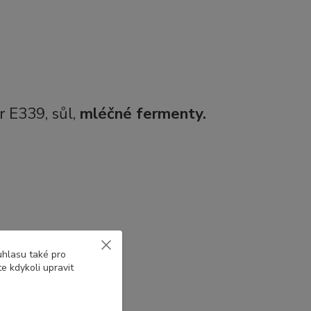
r E339, sůl,
mléčné fermenty.
uhlasu také pro
e kdykoli upravit