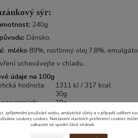
zánkový sýr:
hmotnost:
24
0g
původu:
Dánsko.
í:
mléko
89%, rostlinný olej 7,8%, emulgáto
vření uchovávejte v chladu.
ové údaje na 100g
tická hodnota:
1311 kJ / 317 kcal
30g
 nasycených:
19g
idy:
1,5g
t, zpříjemnění používání webu, analytické účely a v případě udělení so
 cukry:
1,5g
yužíváme soubory cookies. Nastavení vlastních preferencí cookies můžet
odkazem ve spodní části stránek.
iny:
8,8g
2,5g