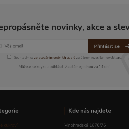
epropásněte novinky, akce a slev
Přihlásit se
Souhlasím se
zpracováním osobních údajů
za účelem rozesílky newsletteru.
Můžete se kdykoli odhlásit. Zasíláme jednou za 14 dní.
tegorie
Kde nás najdete
é cukroví
Vinohradská 1678/76