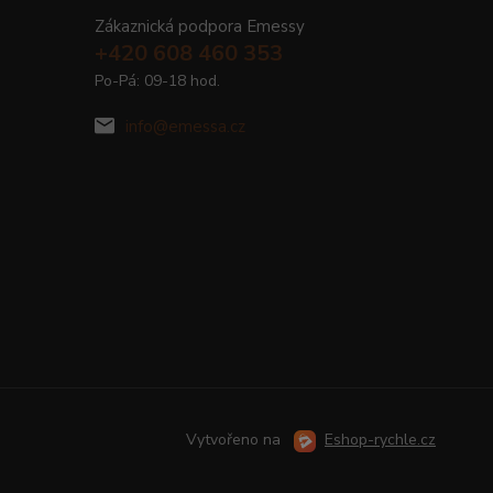
Zákaznická podpora Emessy
+420 608 460 353
Po-Pá: 09-18 hod.
info@emessa.cz
Vytvořeno na
Eshop-rychle.cz