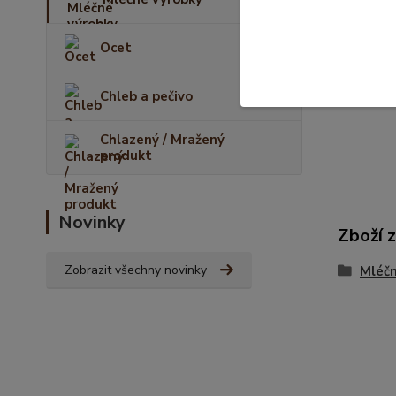
Ocet
Chleb a pečivo
Chlazený / Mražený
produkt
Novinky
Zboží 
Zobrazit všechny novinky
Mléčn