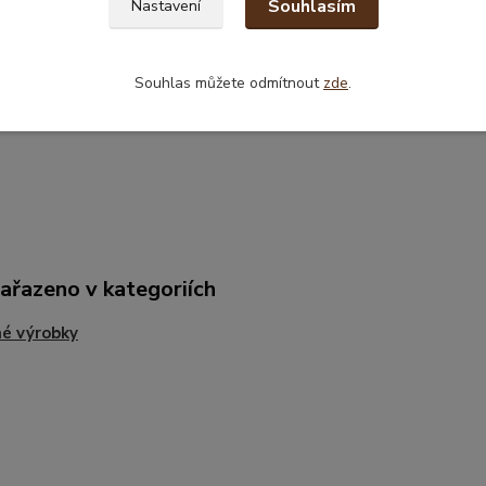
Souhlasím
Nastavení
Souhlas můžete odmítnout
zde
.
zařazeno v kategoriích
é výrobky