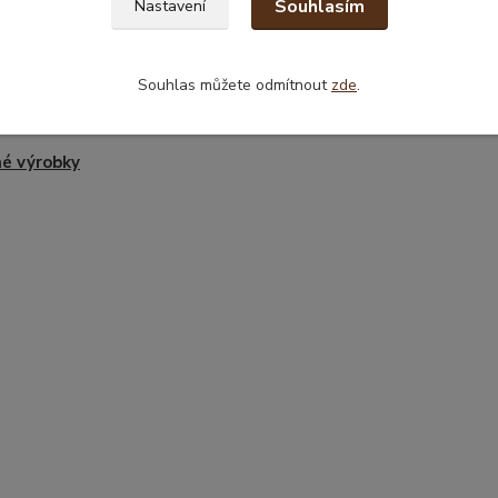
Souhlasím
Nastavení
Souhlas můžete odmítnout
zde
.
zařazeno v kategoriích
é výrobky