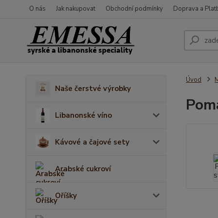
O nás
Jak nakupovat
Obchodní podmínky
Doprava a Plat
Úvod
M
Naše čerstvé výrobky
Poma
Libanonské víno
Kávové a čajové sety
Arabské cukroví
Oříšky