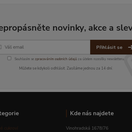
epropásněte novinky, akce a slev
Přihlásit se
Souhlasím se
zpracováním osobních údajů
za účelem rozesílky newsletteru.
Můžete se kdykoli odhlásit. Zasíláme jednou za 14 dní.
tegorie
Kde nás najdete
é cukroví
Vinohradská 1678/76