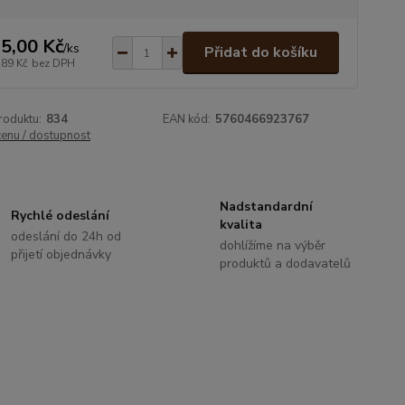
5,00 Kč
/
ks
Přidat do košíku
,89 Kč
bez DPH
roduktu:
834
EAN kód:
5760466923767
cenu / dostupnost
Nadstandardní
Rychlé odeslání
kvalita
odeslání do 24h od
dohlížíme na výběr
přijetí objednávky
produktů a dodavatelů