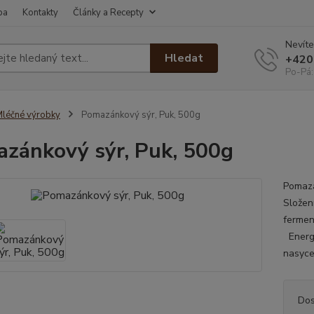
ba
Kontakty
Články a Recepty
Nevíte
Hledat
+420
Po-Pá:
léčné výrobky
Pomazánkový sýr, Puk, 500g
zánkový sýr, Puk, 500g
Pomazá
Složen
fermen
Energe
nasyce
Dos