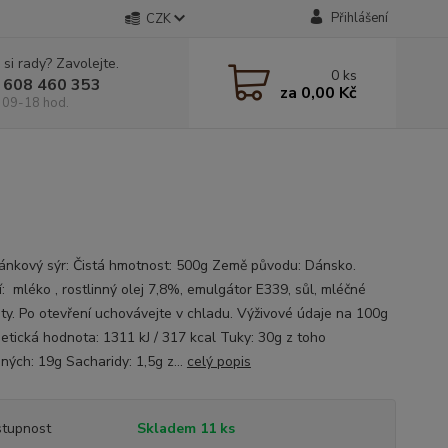
Přihlášení
CZK
 si rady? Zavolejte.
0
ks
 608 460 353
za
0,00 Kč
 09-18 hod.
nkový sýr: Čistá hmotnost: 500g Země původu: Dánsko.
í: mléko , rostlinný olej 7,8%, emulgátor E339, sůl, mléčné
ty. Po otevření uchovávejte v chladu. Výživové údaje na 100g
tická hodnota: 1311 kJ / 317 kcal Tuky: 30g z toho
ných: 19g Sacharidy: 1,5g z...
celý popis
tupnost
Skladem 11 ks