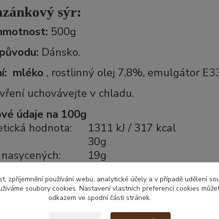
zánkový sýr:
hmotnost:
50
0g
původu:
Dánsko.
í:
mléko
, rostlinný olej 7,8%, emulgátor E33
vření uchovávejte v chladu.
ové údaje na 100g
tická hodnota:
1311 kJ / 317 kcal
30g
 nasycených:
19g
idy:
1,5g
t, zpříjemnění používání webu, analytické účely a v případě udělení so
 cukry:
1,5g
yužíváme soubory cookies. Nastavení vlastních preferencí cookies můžet
iny:
8,8g
odkazem ve spodní části stránek.
2,5g