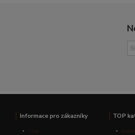
N
Informace pro zákazníky
TOP ka
O nás
Arabsk