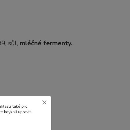
9, sůl,
mléčné fermenty.
uhlasu také pro
e kdykoli upravit