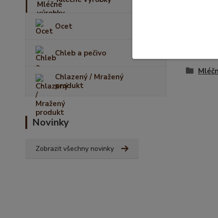
Ocet
Zboží 
Chleb a pečivo
Mléčn
Chlazený / Mražený
produkt
Novinky
Zobrazit všechny novinky