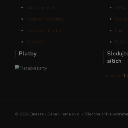
Jak Nakupovat
Oříšky
Obchodní podmínky
Arabsk
Doprava a Platby
Čaje
Kontakty
Datle 
Platby
Sledujte
sítích
Facebook
I
© 2026 Emessa - Saha u hana s.r.o. - Všechna práva vyhraze