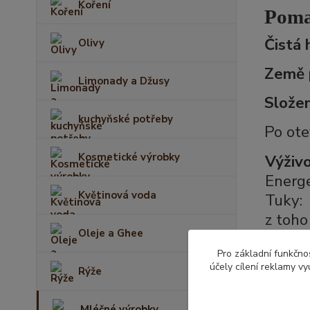
Koření
Poma
Čistá 
Olivy
Země 
Limonady a Džusy
Složen
kuchyňské potřeby
Po ote
Kosmetické výrobky
Výživ
Energe
Květinová voda
Tuky:
z toho
Oleje a Ghee
Sachar
Pro základní funkčnos
z toho
účely cílení reklamy v
Rýže
Bílkov
Sůl:
Mléčné výrobky