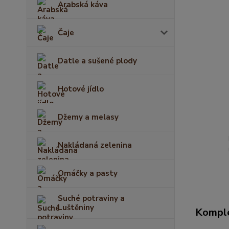
Arabská káva
Čaje
Datle a sušené plody
Hotové jídlo
Džemy a melasy
Nakládaná zelenina
Omáčky a pasty
Suché potraviny a
Luštěniny
Komple