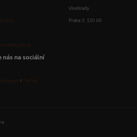
Vinohrady
á káva
Praha 3, 130 00
a sušené plody
 nás na sociální
Instagram
I
TikTok
na.