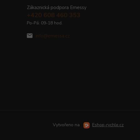
Zákaznická podpora Emessy
+420 608 460 353
Po-Pá: 09-18 hod.
info@emessa.cz
Vytvořeno na
Eshop-rychle.cz