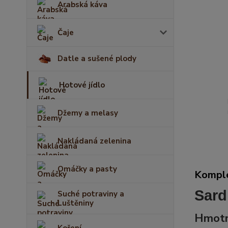
Arabská káva
Čaje
Datle a sušené plody
Hotové jídlo
Džemy a melasy
Nakládaná zelenina
Omáčky a pasty
Komple
Sard
Suché potraviny a
Luštěniny
Hmotn
Koření