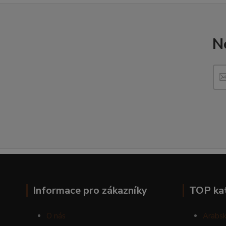
N
Informace pro zákazníky
TOP ka
O nás
Arabsk