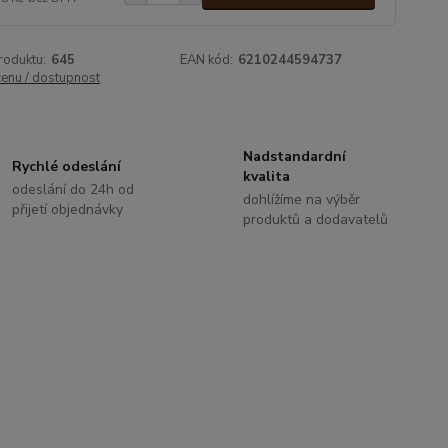
roduktu:
645
EAN kód:
6210244594737
cenu / dostupnost
Nadstandardní
Rychlé odeslání
kvalita
odeslání do 24h od
dohlížíme na výběr
přijetí objednávky
produktů a dodavatelů