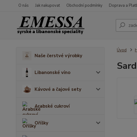
O nás
Jak nakupovat
Obchodní podmínky
Doprava a Plat
Úvod
H
Naše čerstvé výrobky
Sard
Libanonské víno
Kávové a čajové sety
Arabské cukroví
Oříšky