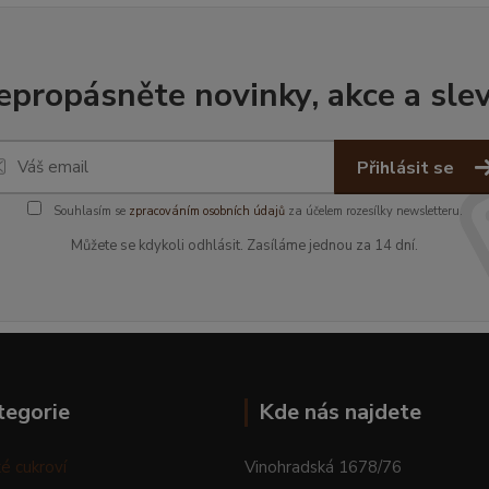
epropásněte novinky, akce a slev
Přihlásit se
Souhlasím se
zpracováním osobních údajů
za účelem rozesílky newsletteru.
Můžete se kdykoli odhlásit. Zasíláme jednou za 14 dní.
tegorie
Kde nás najdete
é cukroví
Vinohradská 1678/76