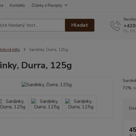
ba
Kontakty
Články a Recepty
Nevíte
Hledat
+420
Po-Pá:
otové jídlo
Sardinky, Durra, 125g
inky, Durra, 125g
Sardin
72%, s
Dos
45
40,