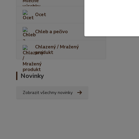
Ocet
Chleb a pečivo
Chlazený / Mražený
produkt
Novinky
Zobrazit všechny novinky