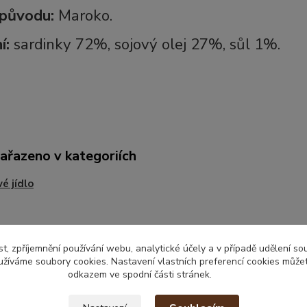
původu:
Maroko.
í:
sardinky 72%, sojový olej 27%, sůl 1%.
zařazeno v kategoriích
é jídlo
t, zpříjemnění používání webu, analytické účely a v případě udělení so
yužíváme soubory cookies. Nastavení vlastních preferencí cookies můžet
odkazem ve spodní části stránek.