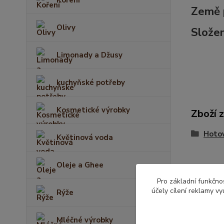
Země 
Olivy
Složen
Limonady a Džusy
kuchyňské potřeby
Kosmetické výrobky
Zboží 
Hotov
Květinová voda
Oleje a Ghee
Pro základní funkčnos
účely cílení reklamy v
Rýže
Mléčné výrobky