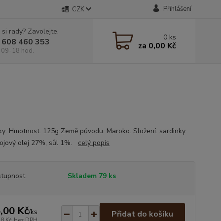
Přihlášení
CZK
 si rady? Zavolejte.
0
ks
 608 460 353
za
0,00 Kč
 09-18 hod.
ky: Hmotnost: 125g Země původu: Maroko. Složení: sardinky
ojový olej 27%, sůl 1%.
celý popis
tupnost
Skladem 79 ks
,00 Kč
/
ks
Přidat do košíku
18 Kč
bez DPH