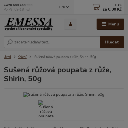
0
ks
+420 608 460 353
CZK
za
0,00 Kč
Po-Pá: 09-18 hod.
Menu
Hledat
Úvod
Koření
Sušená růžová poupata z růže, Shirin, 50g
Sušená růžová poupata z růže,
Shirin, 50g