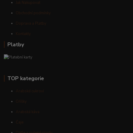
Jak Nakupovat
Obchodní podmínky
Doprava a Platby
Kontakty
Platby
TOP kategorie
Arabské cukroví
Oříšky
Arabská káva
Čaje
Datle a sušené plody