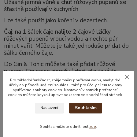
Úžasně jemná vůně a chuť růžových pupenů se
šťastně používají v kuchyních
Lze také použít jako koření v dezertech.
Čaj: na 1 šálek čaje nalijte 2 čajové lžičky
růžových pupenů vroucí vodou a nechte pár
minut vařit. Můžete je také jednoduše přidat do
šálku černého čaje.
Do Gin & Tonic můžete také přidat růžové
pupeny. Gin nejen zjemňují chuť, ale také to
vypadá velmi elegantně!
Pro základní funkčnost, zpříjemnění používání webu, analytické
účely a v případě udělení souhlasu také pro účely cílení reklamy
využíváme soubory cookies. Nastavení vlastních preferencí
cookies můžete kdykoli upravit odkazem ve spodní části stránek.
Zboží zařazeno v kategoriích
Souhlasím
Nastavení
Čaje
Koření
Souhlas můžete odmítnout
zde
.
Květový čaje