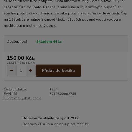
Sušené růžové růže poupata: Čistá hmotnost: 50g Země původu: Sýrie.
Složení: růže poupata. Úžasně jemná vůně a chuť růžových pupenů se
šťastně používají v kuchyních Lze také použít jako koření v dezertech. Čaj:
na 1 šálek čaje nalijte 2 čajové lžičky růžových pupenů vroucí vodou a
nechte pár minut v...
celý popis
Dostupnost
Skladem 44 ks
150,00 Kč
/
ks
133,93 Kč
bez DPH
Přidat do košíku
Číslo produktu:
1254
EAN kód:
8719322002785
Hlídat cenu / dostupnost
Doprava za skvělé ceny od 79 kč
Doprava ZDARMA na nákup od 2999 kč