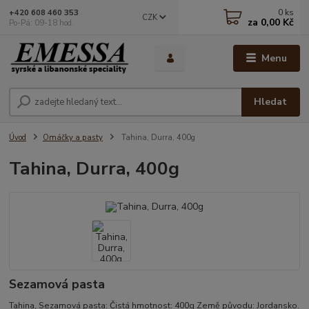
0
ks
+420 608 460 353
CZK
za
0,00 Kč
Po-Pá: 09-18 hod.
Menu
Hledat
Úvod
Omáčky a pasty
Tahina, Durra, 400g
Tahina, Durra, 400g
Sezamová pasta
Tahina, Sezamová pasta: Čistá hmotnost: 400g Země původu: Jordansko.