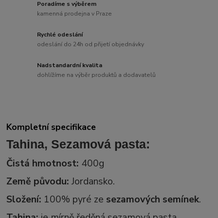
Poradíme s výběrem
kamenná prodejna v Praze
Rychlé odeslání
odeslání do 24h od přijetí objednávky
Nadstandardní kvalita
dohlížíme na výběr produktů a dodavatelů
Kompletní specifikace
Tahina, Sezamová pasta:
Čistá hmotnost:
400g
Země původu:
Jordansko.
Složení:
100% pyré ze
sezamových semínek
.
Tahina:
je mírně ředěná sezamová pasta