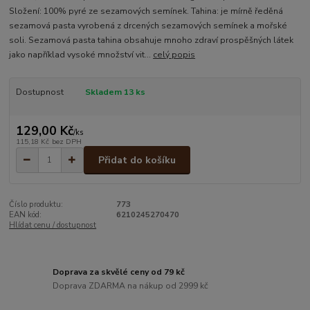
Složení: 100% pyré ze sezamových semínek. Tahina: je mírně ředěná
sezamová pasta vyrobená z drcených sezamových semínek a mořské
soli. Sezamová pasta tahina obsahuje mnoho zdraví prospěšných látek
jako například vysoké množství vit...
celý popis
Dostupnost
Skladem 13 ks
129,00 Kč
/
ks
115,18 Kč
bez DPH
Přidat do košíku
Číslo produktu:
773
EAN kód:
6210245270470
Hlídat cenu / dostupnost
Doprava za skvělé ceny od 79 kč
Doprava ZDARMA na nákup od 2999 kč