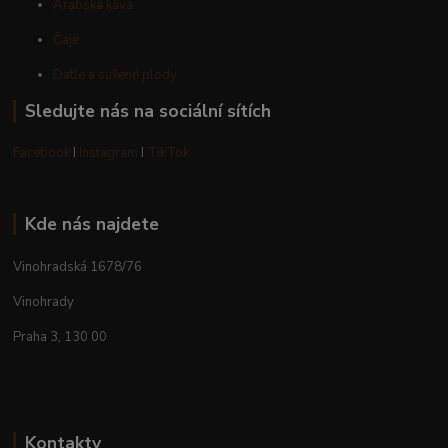
Arabská káva
Čaje
Datle a sušené plody
Sledujte nás na sociální sítích
Facebook
I
Instagram
I
TikTok
Kde nás najdete
Vinohradská 1678/76
Vinohrady
Praha 3, 130 00
Kontakty