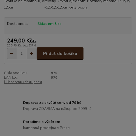
Tvořítka na maamoul, dřevěný, 2 tvoří v jednom: Rozměry maamoul: -6/ 6/
1,5cm -5,5/5,5/1,5cm
celý popis
Dostupnost
Skladem 3 ks
249,00 Kč
/
ks
205,79 Kč
bez DPH
Přidat do košíku
Číslo produktu:
970
EAN kód:
970
Hlídat cenu / dostupnost
Doprava za skvělé ceny od 79 kč
Doprava ZDARMA na nákup od 2999 kč
Poradíme s výběrem
kamenná prodejna v Praze