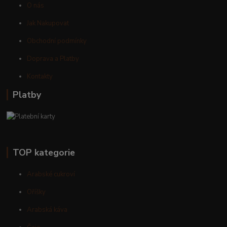
O nás
Jak Nakupovat
Obchodní podmínky
Doprava a Platby
Kontakty
Platby
TOP kategorie
Arabské cukroví
Oříšky
Arabská káva