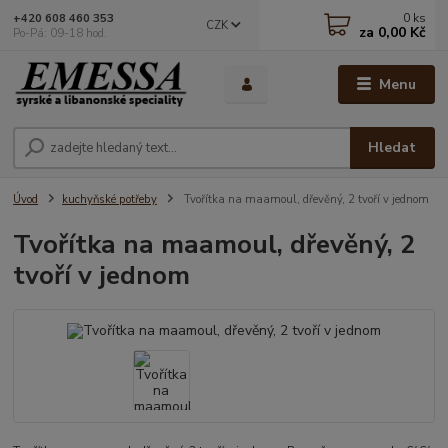
0
ks
+420 608 460 353
CZK
za
0,00 Kč
Po-Pá: 09-18 hod.
Menu
Hledat
Úvod
kuchyňské potřeby
Tvořítka na maamoul, dřevěný, 2 tvoří v jednom
Tvořítka na maamoul, dřevěný, 2
tvoří v jednom