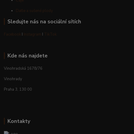
Čaje
Datle a sušené plody
Sledujte nás na sociální sítích
Facebook
I
Instagram
I
TikTok
Kde nás najdete
Vinohradská 1678/76
Vinohrady
Praha 3, 130 00
Kontakty