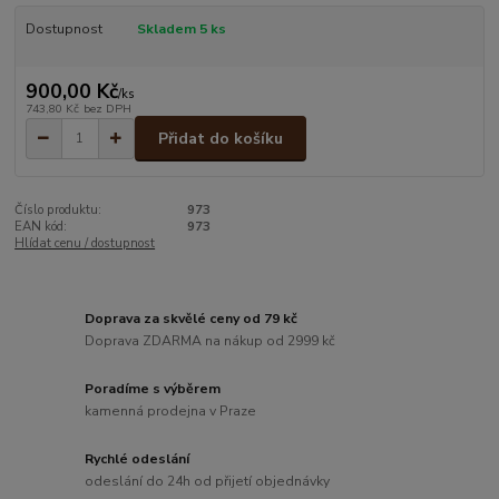
Dostupnost
Skladem 5 ks
900,00 Kč
/
ks
743,80 Kč
bez DPH
Přidat do košíku
Číslo produktu:
973
EAN kód:
973
Hlídat cenu / dostupnost
Doprava za skvělé ceny od 79 kč
Doprava ZDARMA na nákup od 2999 kč
Poradíme s výběrem
kamenná prodejna v Praze
Rychlé odeslání
odeslání do 24h od přijetí objednávky