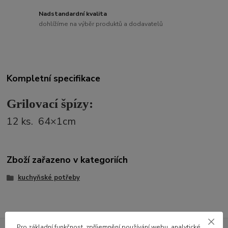
Nadstandardní kvalita
dohlížíme na výběr produktů a dodavatelů
Kompletní specifikace
Grilovací špízy:
12 ks. 64×1cm
Zboží zařazeno v kategoriích
kuchyňské potřeby
Pro základní funkčnost, zpříjemnění používání webu, analytické