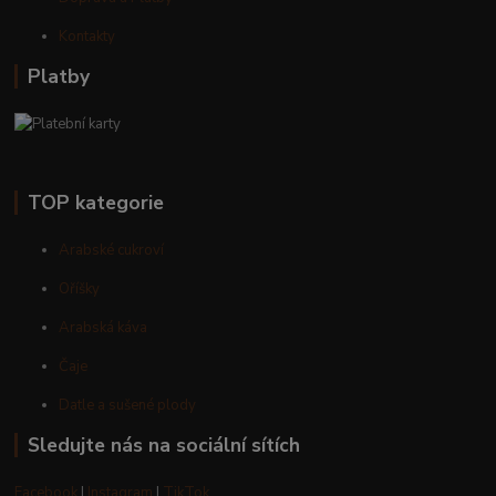
Kontakty
Platby
TOP kategorie
Arabské cukroví
Oříšky
Arabská káva
Čaje
Datle a sušené plody
Sledujte nás na sociální sítích
Facebook
I
Instagram
I
TikTok