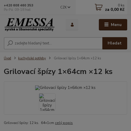
0
ks
+420 608 460 353
CZK
za
0,00 Kč
Po-Pá: 09-18 hod.
Menu
Hledat
Úvod
kuchyňské potřeby
Grilovací špízy 1×64cm ×12 ks
Grilovací špízy 1×64cm ×12 ks
Grilovací špízy: 12 ks. 64×1cm
celý popis