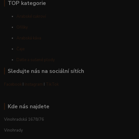
TOP kategorie
Arabské cukroví
Oříšky
Arabská káva
Čaje
Datle a sušené plody
Sledujte nás na sociální sítích
Facebook
I
Instagram
I
TikTok
Kde nás najdete
Vinohradská 1678/76
Vinohrady