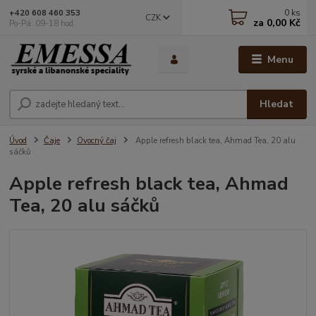
0
ks
+420 608 460 353
CZK
za
0,00 Kč
Po-Pá: 09-18 hod.
Menu
Hledat
Úvod
Čaje
Ovocný čaj
Apple refresh black tea, Ahmad Tea, 20 alu
sáčků
Apple refresh black tea, Ahmad
Tea, 20 alu sáčků