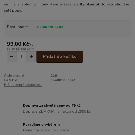
se mísí s jablečnými tóny, které vnesou sladký okamžik do každého dne.
celý popis
Dostupnost
Skladem 14 ks
99,00 Kč
/
ks
88,39 Kč
bez DPH
Přidat do košíku
Číslo produktu:
216
EAN kód:
054881006941
Hlídat cenu / dostupnost
Doprava za skvělé ceny od 79 kč
Doprava ZDARMA na nákup od 2999 kč
Poradíme s výběrem
kamenná prodejna v Praze