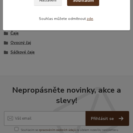
dne.
Souhlasím
Nastavení
Souhlas můžete odmítnout
zde
.
Zboží zařazeno v kategoriích
Čaje
Ovocný čaj
Sáčkové čaje
Nepropásněte novinky, akce a
slevy!
Přihlásit se
Souhlasím se
zpracováním osobních údajů
za účelem rozesílky newsletteru.