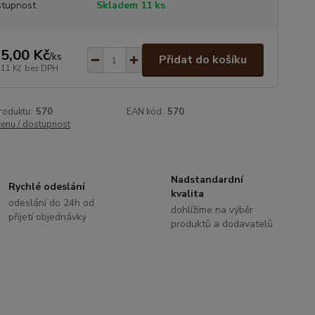
tupnost
Skladem 11 ks
5,00 Kč
/
ks
Přidat do košíku
,11 Kč
bez DPH
roduktu:
570
EAN kód:
570
cenu / dostupnost
Nadstandardní
Rychlé odeslání
kvalita
odeslání do 24h od
dohlížíme na výběr
přijetí objednávky
produktů a dodavatelů