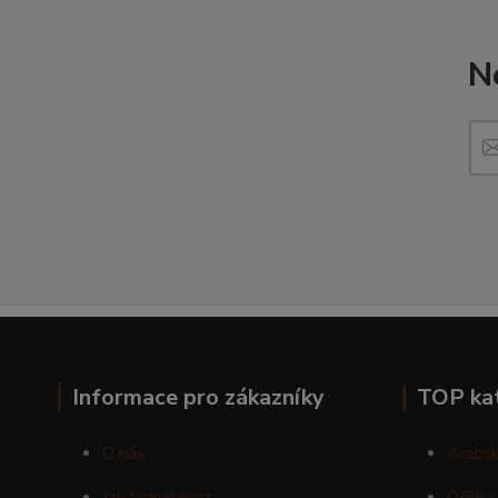
N
Informace pro zákazníky
TOP ka
O nás
Arabsk