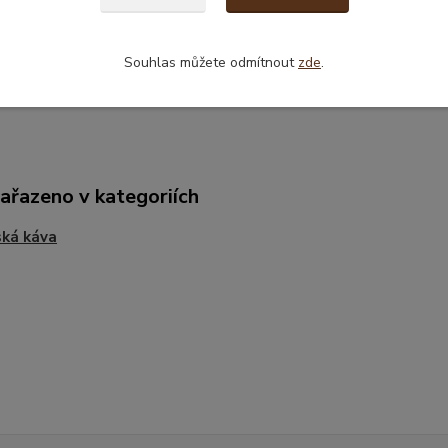
Souhlas můžete odmítnout
zde
.
zařazeno v kategoriích
ká káva