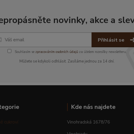
epropásněte novinky, akce a slev
Přihlásit se
Souhlasím se
zpracováním osobních údajů
za účelem rozesílky newsletteru.
Můžete se kdykoli odhlásit. Zasíláme jednou za 14 dní.
tegorie
Kde nás najdete
é cukroví
Vinohradská 1678/76