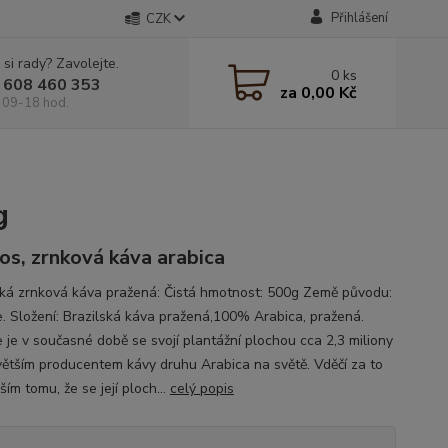
Přihlášení
CZK
 si rady? Zavolejte.
0
ks
 608 460 353
za
0,00 Kč
 09-18 hod.
g
os, zrnková káva arabica
ská zrnková káva pražená: Čistá hmotnost: 500g Země původu:
ie. Složení: Brazilská káva pražená,100% Arabica, pražená.
e je v současné době se svojí plantážní plochou cca 2,3 miliony
větším producentem kávy druhu Arabica na světě. Vděčí za to
ím tomu, že se její ploch...
celý popis