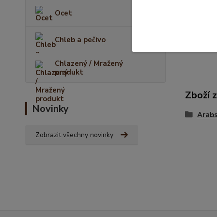
Ocet
Chleb a pečivo
Chlazený / Mražený
produkt
Zboží 
Novinky
Arabs
Zobrazit všechny novinky