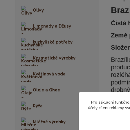
Braz
Olivy
Čistá
Limonady a Džusy
Země 
kuchyňské potřeby
Slože
Kosmetické výrobky
Brazíl
produc
rozléh
Květinová voda
podmín
drobný
Oleje a Ghee
přesto
Pro základní funkčnos
Santos
Rýže
účely cílení reklamy v
Mléčné výrobky