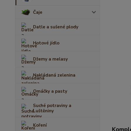
Čaje
Datle a sušené plody
Hotové jídlo
Džemy a melasy
Nakládaná zelenina
Omáčky a pasty
Suché potraviny a
Luštěniny
Koření
Komple