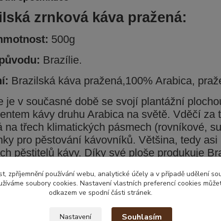
ilská zrnková káva pražená:
 hmotnost:
500g
původu:
Brazílie.
ní:
Brazilská káva pražená,100% Arabica, praž
ie je v současné době se svojí plantážní plocho
entem kávy druhu Arabica na světě. Vděčí za t
á na třech klimatických pásmech (rovníkové, su
ky pro pěstování kávovníků. Většina, tedy asi
ch pěstitelů kávy. Díky své ploše produkuje Bra
 můžeme jeden druh prohlásit za zcela nejoblíbe
t, zpříjemnění používání webu, analytické účely a v případě udělení so
.
yužíváme soubory cookies. Nastavení vlastních preferencí cookies můžet
odkazem ve spodní části stránek.
Souhlasím
Nastavení