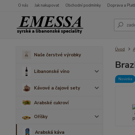
O nás
Jak nakupovat
Obchodní podmínky
Doprava a Plat
Úvod
A
Naše čerstvé výrobky
Braz
Libanonské víno
Novinka
Kávové a čajové sety
Arabské cukroví
Oříšky
Arabská káva