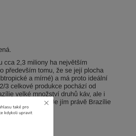
ená.
u cca 2,3 miliony ha největším
o především tomu, že se její plocha
btropické a mírné) a má proto ideální
 2/3 celkové produkce pochází od
zílie velké množství druhů káv, ale i
nější a nejlepší. Je jím právě Brazílie
uhlasu také pro
e kdykoli upravit