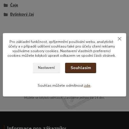
Čaje
Bylinkový čaj
Pro základní funkčnost, zpříjemnění používání webu, analytické
účely a v případě udělení souhlasu také pro účely cílení reklamy
Nepropásněte novinky, akce a
využíváme soubory cookies. Nastavení vlastních preferencí
cookies můžete kdykoli upravit odkazem ve spodní části stránek.
slevy!
Souhlasím
Nastavení
Přihlásit se
Souhlas můžete odmítnout
zde
.
Souhlasím se
zpracováním osobních údajů
za účelem rozesílky newsletteru.
Můžete se kdykoli odhlásit. Zasíláme jednou za 14 dní.
Informace pro zákazníky