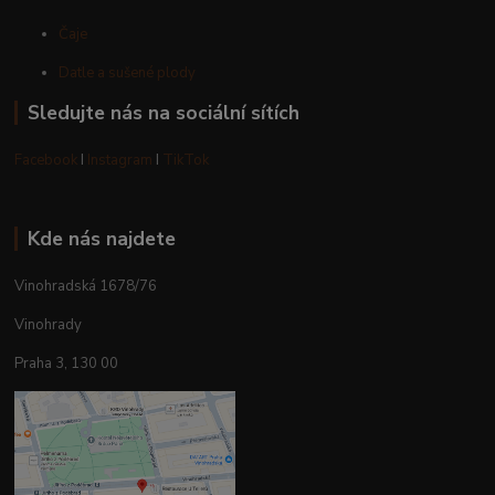
Čaje
Datle a sušené plody
Sledujte nás na sociální sítích
Facebook
I
Instagram
I
TikTok
Kde nás najdete
Vinohradská 1678/76
Vinohrady
Praha 3, 130 00