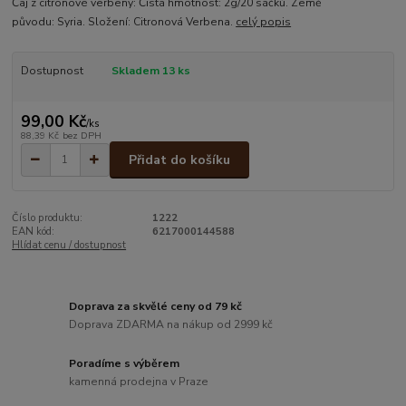
Čaj z citronové verbeny: Čistá hmotnost: 2g/20 sáčků. Země
původu: Syria. Složení: Citronová Verbena.
celý popis
Dostupnost
Skladem 13 ks
99,00 Kč
/
ks
88,39 Kč
bez DPH
Přidat do košíku
Číslo produktu:
1222
EAN kód:
6217000144588
Hlídat cenu / dostupnost
Doprava za skvělé ceny od 79 kč
Doprava ZDARMA na nákup od 2999 kč
Poradíme s výběrem
kamenná prodejna v Praze