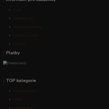
O nás
Jak Nakupovat
Obchodní podmínky
Doprava a Platby
Kontakty
Platby
TOP kategorie
Arabské cukroví
Oříšky
Arabská káva