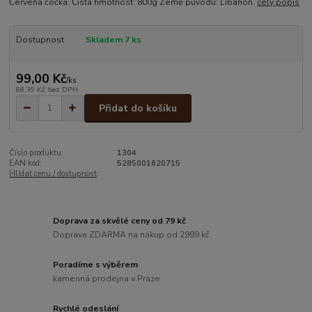
Červená čočka: Čistá hmotnost: 800g Země původu: Libanon.
celý popis
Dostupnost
Skladem 7 ks
99,00 Kč
/
ks
88,39 Kč
bez DPH
Přidat do košíku
Číslo produktu:
1304
EAN kód:
5285001620715
Hlídat cenu / dostupnost
Doprava za skvělé ceny od 79 kč
Doprava ZDARMA na nákup od 2999 kč
Poradíme s výběrem
kamenná prodejna v Praze
Rychlé odeslání