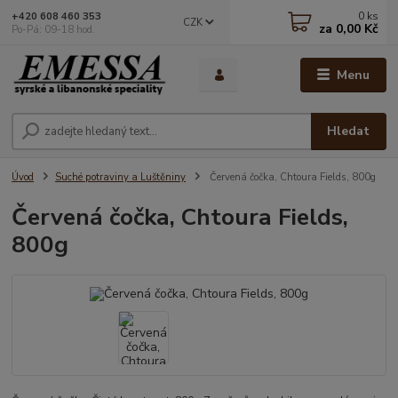
0
ks
+420 608 460 353
CZK
za
0,00 Kč
Po-Pá: 09-18 hod.
Menu
Hledat
Úvod
Suché potraviny a Luštěniny
Červená čočka, Chtoura Fields, 800g
Červená čočka, Chtoura Fields,
800g