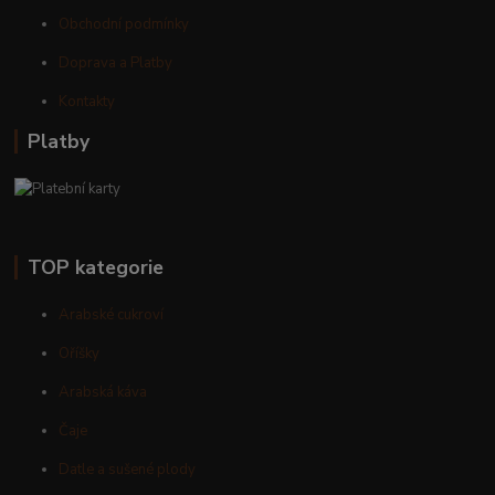
Obchodní podmínky
Doprava a Platby
Kontakty
Platby
TOP kategorie
Arabské cukroví
Oříšky
Arabská káva
Čaje
Datle a sušené plody