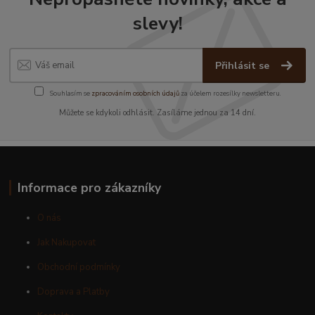
slevy!
Přihlásit se
Souhlasím se
zpracováním osobních údajů
za účelem rozesílky newsletteru.
Můžete se kdykoli odhlásit. Zasíláme jednou za 14 dní.
Informace pro zákazníky
O nás
Jak Nakupovat
Obchodní podmínky
Doprava a Platby