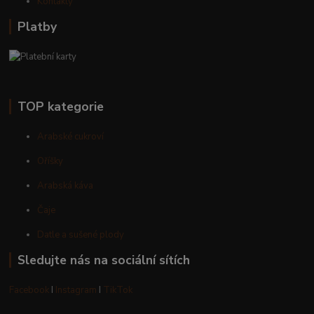
Kontakty
Platby
TOP kategorie
Arabské cukroví
Oříšky
Arabská káva
Čaje
Datle a sušené plody
Sledujte nás na sociální sítích
Facebook
I
Instagram
I
TikTok