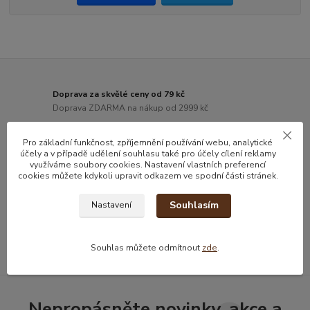
Doprava za skvělé ceny od 79 kč
Doprava ZDARMA na nákup od 2999 kč
Poradíme s výběrem
Pro základní funkčnost, zpříjemnění používání webu, analytické
kamenná prodejna v Praze
účely a v případě udělení souhlasu také pro účely cílení reklamy
využíváme soubory cookies. Nastavení vlastních preferencí
cookies můžete kdykoli upravit odkazem ve spodní části stránek.
Rychlé odeslání
odeslání do 24h od přijetí objednávky
Souhlasím
Nastavení
Nadstandardní kvalita
dohlížíme na výběr produktů a dodavatelů
Souhlas můžete odmítnout
zde
.
Nepropásněte novinky, akce a