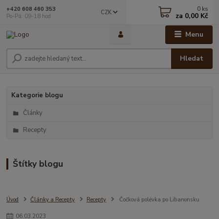
0
ks
+420 608 460 353
CZK
za
0,00 Kč
Po-Pá: 09-18 hod.
Menu
Hledat
Kategorie blogu
Články
Recepty
Štítky blogu
Úvod
Články a Recepty
Recepty
Čočková polévka po Libanonsku
06
.
03
.
2023