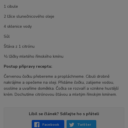
1 cibule
2 lžíce slunečnicového oleje
4 sklenice vody
Sůl
Šťáva z 1 citrónu
½ lžičky mletého římského kmínu
Postup přípravy receptu:
Červenou čočku přebereme a propláchneme. Cibuli drobně
nakrájíme a opečeme na oleji. Přidáme čočku, zalijeme vodou,
osolíme a uvaříme doměkka. Čočka se rozvaří a vznikne hustější
krém. Dochutíme citrónovou šťávou a mletým římským kmínem.
Líbil se článek? Sdílejte ho s přáteli
Facebook
Twitter