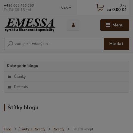
0
ks
+420 608 460 353
CZK
za
0,00 Kč
Po-Pá: 09-18 hod.
Menu
Hledat
Kategorie blogu
Články
Recepty
Štítky blogu
Úvod
Články a Recepty
Recepty
Falafel recept