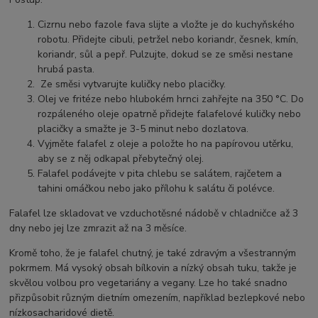
Cizrnu nebo fazole fava slijte a vložte je do kuchyňského
robotu. Přidejte cibuli, petržel nebo koriandr, česnek, kmín,
koriandr, sůl a pepř. Pulzujte, dokud se ze směsi nestane
hrubá pasta.
Ze směsi vytvarujte kuličky nebo placičky.
Olej ve fritéze nebo hlubokém hrnci zahřejte na 350 °C. Do
rozpáleného oleje opatrně přidejte falafelové kuličky nebo
placičky a smažte je 3-5 minut nebo dozlatova.
Vyjměte falafel z oleje a položte ho na papírovou utěrku,
aby se z něj odkapal přebytečný olej.
Falafel podávejte v pita chlebu se salátem, rajčetem a
tahini omáčkou nebo jako přílohu k salátu či polévce.
Falafel lze skladovat ve vzduchotěsné nádobě v chladničce až 3
dny nebo jej lze zmrazit až na 3 měsíce.
Kromě toho, že je falafel chutný, je také zdravým a všestranným
pokrmem. Má vysoký obsah bílkovin a nízký obsah tuku, takže je
skvělou volbou pro vegetariány a vegany. Lze ho také snadno
přizpůsobit různým dietním omezením, například bezlepkové nebo
nízkosacharidové dietě.