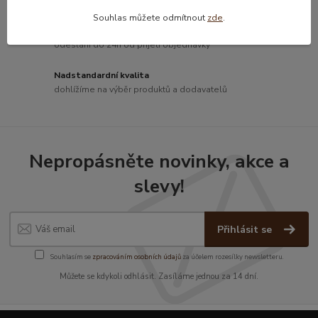
Souhlas můžete odmítnout
zde
.
Rychlé odeslání
odeslání do 24h od přijetí objednávky
Nadstandardní kvalita
dohlížíme na výběr produktů a dodavatelů
Nepropásněte novinky, akce a
slevy!
Přihlásit se
Souhlasím se
zpracováním osobních údajů
za účelem rozesílky newsletteru.
Můžete se kdykoli odhlásit. Zasíláme jednou za 14 dní.