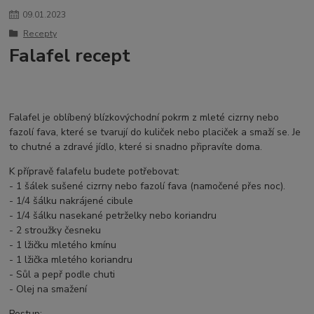
09
.
01
.
2023
Recepty
Falafel recept
Falafel je oblíbený blízkovýchodní pokrm z mleté cizrny nebo
fazolí fava, které se tvarují do kuliček nebo placiček a smaží se. Je
to chutné a zdravé jídlo, které si snadno připravíte doma.
K přípravě falafelu budete potřebovat:
- 1 šálek sušené cizrny nebo fazolí fava (namočené přes noc).
- 1/4 šálku nakrájené cibule
- 1/4 šálku nasekané petrželky nebo koriandru
- 2 stroužky česneku
- 1 lžičku mletého kmínu
- 1 lžička mletého koriandru
- Sůl a pepř podle chuti
- Olej na smažení
Postup: