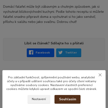
Domácí falafel může být zábavným a chutným způsobem, jak si
vychutnat blízkovýchodní kuchyni. Podle tohoto receptu si můžete
falafel snadno připravit doma a vychutnat si ho jako sendvič,
přílohu k salátu nebo jako svačinu. Dobrou chuť!
Líbil se článek? Sdílejte ho s přáteli
Facebook
Twitter
Pro základní funkčnost, zpříjemnění používání webu, analytické
účely a v případě udělení souhlasu také pro účely cílení reklamy
využíváme soubory cookies. Nastavení vlastních preferencí
Doprava za skvělé ceny od 79 kč
cookies můžete kdykoli upravit odkazem ve spodní části stránek.
Doprava ZDARMA na nákup od 2999 kč
Souhlasím
Nastavení
Poradíme s výběrem
kamenná prodejna v Praze