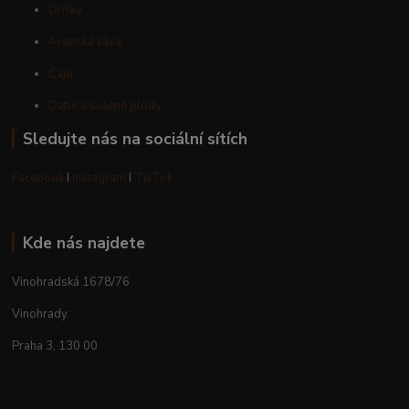
Oříšky
Arabská káva
Čaje
Datle a sušené plody
Sledujte nás na sociální sítích
Facebook
I
Instagram
I
TikTok
Kde nás najdete
Vinohradská 1678/76
Vinohrady
Praha 3, 130 00