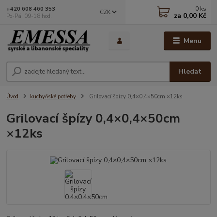
0
ks
+420 608 460 353
CZK
za
0,00 Kč
Po-Pá: 09-18 hod.
Menu
Hledat
Úvod
kuchyňské potřeby
Grilovací špízy 0,4×0,4×50cm ×12ks
Grilovací špízy 0,4×0,4×50cm
×12ks