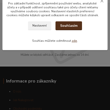
Pro základní funkčnost, zpříjemnění používání webu, analytické
účely a v případě udělení souhlasu také pro účely cílení reklamy
využíváme soubory cookies. Nastavení vlastních preferencí
Nepropásněte novinky, akce a
cookies můžete kdykoli upravit odkazem ve spodní části stránek.
slevy!
Souhlasím
Nastavení
Přihlásit se
Souhlas můžete odmítnout
zde
.
Souhlasím se
zpracováním osobních údajů
za účelem rozesílky newsletteru.
Můžete se kdykoli odhlásit. Zasíláme jednou za 14 dní.
Informace pro zákazníky
O nás
Jak Nakupovat
Obchodní podmínky