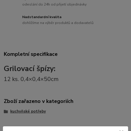
odeslání do 24h od přijetí objednávky
Nadstandardní kvalita
dohlížíme na výběr produktů a dodavatelů
Kompletní specifikace
Grilovací špízy:
12 ks. 0,4×0,4×50cm
Zboží zařazeno v kategoriích
kuchyňské potřeby