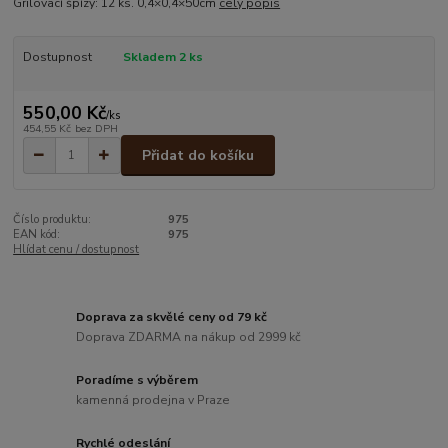
Grilovací špízy: 12 ks. 0,4×0,4×50cm
celý popis
Dostupnost
Skladem 2 ks
550,00 Kč
/
ks
454,55 Kč
bez DPH
Přidat do košíku
Číslo produktu:
975
EAN kód:
975
Hlídat cenu / dostupnost
Doprava za skvělé ceny od 79 kč
Doprava ZDARMA na nákup od 2999 kč
Poradíme s výběrem
kamenná prodejna v Praze
Rychlé odeslání