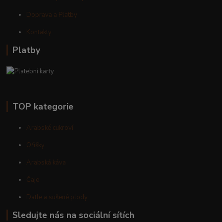
Doprava a Platby
Kontakty
Platby
TOP kategorie
Arabské cukroví
Oříšky
Arabská káva
Čaje
Datle a sušené plody
Sledujte nás na sociální sítích