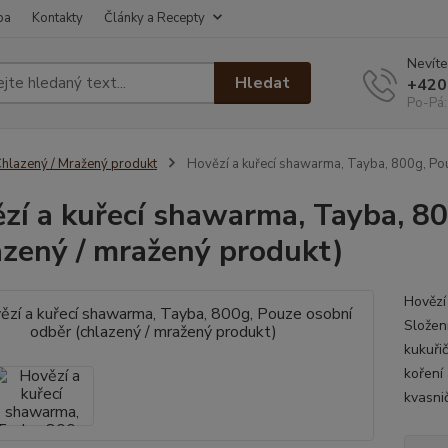
ba
Kontakty
Články a Recepty
Nevíte
Hledat
+420
Po-Pá:
hlazený / Mražený produkt
Hovězí a kuřecí shawarma, Tayba, 800g, Pou
zí a kuřecí shawarma, Tayba, 8
azený / mražený produkt)
Hovězí
Složen
kukuři
koření 
kvasni