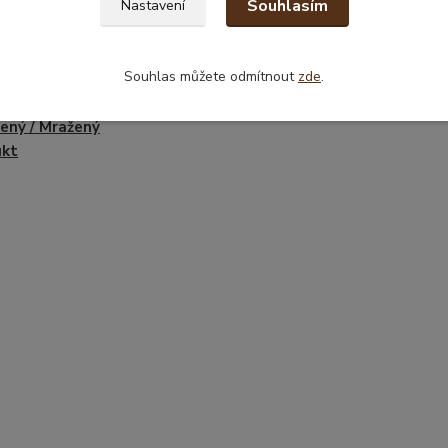
Souhlasím
Nastavení
Souhlas můžete odmítnout
zde
.
zařazeno v kategoriích
ený / Mražený
ukt