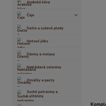
Arabská káva
Čaje
Datle a sušené plody
Hotové jídlo
Džemy a melasy
Nakládaná zelenina
Omáčky a pasty
Suché potraviny a
Luštěniny
Komple