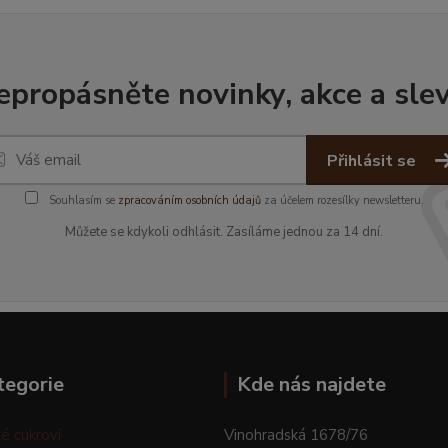
epropásněte novinky, akce a slev
Přihlásit se
Souhlasím se
zpracováním osobních údajů
za účelem rozesílky newsletteru.
Můžete se kdykoli odhlásit. Zasíláme jednou za 14 dní.
tegorie
Kde nás najdete
é cukroví
Vinohradská 1678/76