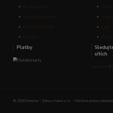
Jak Nakupovat
Oříšky
Obchodní podmínky
Arabsk
Doprava a Platby
Čaje
Kontakty
Datle 
Platby
Sledujte
sítích
Facebook
I
© 2026 Emessa - Saha u hana s.r.o. - Všechna práva vyhraze