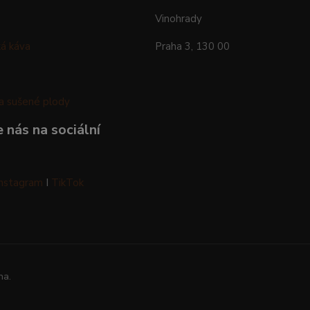
Vinohrady
á káva
Praha 3, 130 00
a sušené plody
 nás na sociální
Instagram
I
TikTok
na.