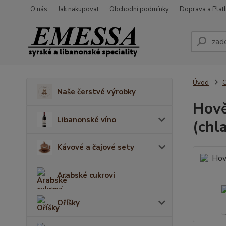
O nás
Jak nakupovat
Obchodní podmínky
Doprava a Plat
Úvod
C
Naše čerstvé výrobky
Hově
Libanonské víno
(chl
Kávové a čajové sety
Arabské cukroví
Oříšky