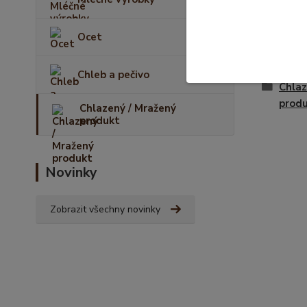
Ocet
Zboží 
Chleb a pečivo
Chlaz
prod
Chlazený / Mražený
produkt
Novinky
Zobrazit všechny novinky