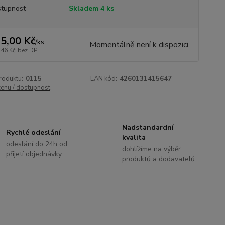
tupnost
Skladem 4 ks
5,00 Kč
/
ks
Momentálně není k dispozici
,46 Kč
bez DPH
roduktu:
0115
EAN kód:
4260131415647
cenu / dostupnost
Nadstandardní
Rychlé odeslání
kvalita
odeslání do 24h od
dohlížíme na výběr
přijetí objednávky
produktů a dodavatelů