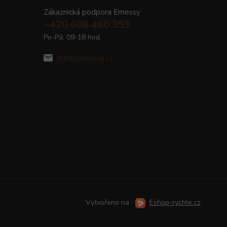
Zákaznická podpora Emessy
+420 608 460 353
Po-Pá: 09-18 hod.
info@emessa.cz
Vytvořeno na
Eshop-rychle.cz