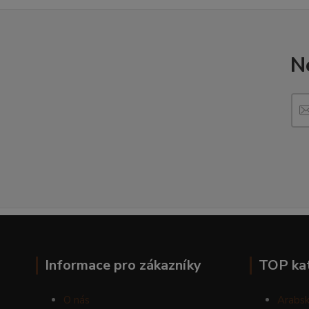
N
Informace pro zákazníky
TOP ka
O nás
Arabsk