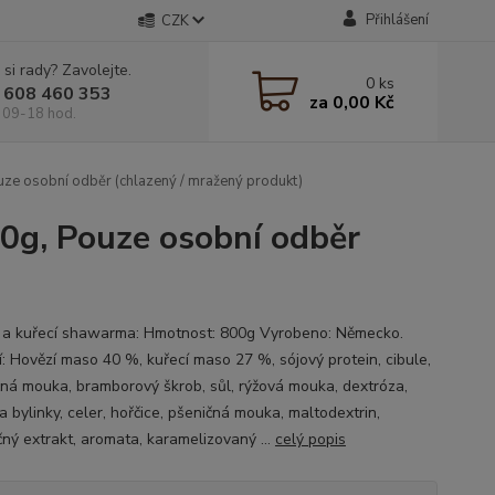
Přihlášení
CZK
 si rady? Zavolejte.
0
ks
 608 460 353
za
0,00 Kč
 09-18 hod.
ze osobní odběr (chlazený / mražený produkt)
00g, Pouze osobní odběr
 a kuřecí shawarma: Hmotnost: 800g Vyrobeno: Německo.
í: Hovězí maso 40 %, kuřecí maso 27 %, sójový protein, cibule,
čná mouka, bramborový škrob, sůl, rýžová mouka, dextróza,
a bylinky, celer, hořčice, pšeničná mouka, maltodextrin,
čný extrakt, aromata, karamelizovaný ...
celý popis