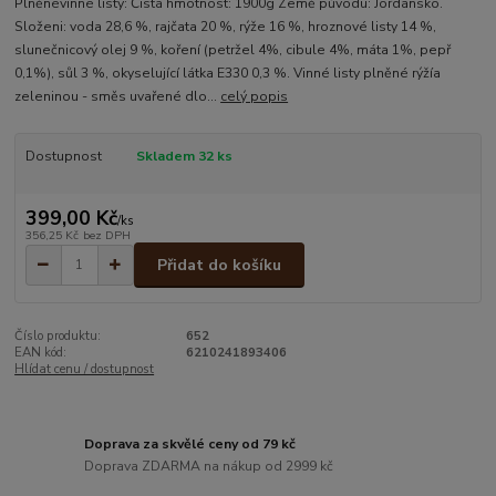
Plněnévinné listy: Čistá hmotnost: 1900g Země původu: Jordánsko.
Složeni: voda 28,6 %, rajčata 20 %, rýže 16 %, hroznové listy 14 %,
slunečnicový olej 9 %, koření (petržel 4%, cibule 4%, máta 1%, pepř
0,1%), sůl 3 %, okyselující látka E330 0,3 %. Vinné listy plněné rýžía
zeleninou - směs uvařené dlo...
celý popis
Dostupnost
Skladem 32 ks
399,00 Kč
/
ks
356,25 Kč
bez DPH
Přidat do košíku
Číslo produktu:
652
EAN kód:
6210241893406
Hlídat cenu / dostupnost
Doprava za skvělé ceny od 79 kč
Doprava ZDARMA na nákup od 2999 kč