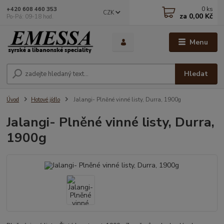
0
ks
+420 608 460 353
CZK
za
0,00 Kč
Po-Pá: 09-18 hod.
Menu
Hledat
Úvod
Hotové jídlo
Jalangi- Plněné vinné listy, Durra, 1900g
Jalangi- Plněné vinné listy, Durra,
1900g