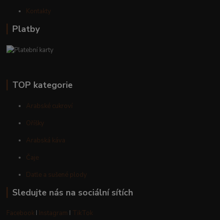
Kontakty
Platby
TOP kategorie
Arabské cukroví
Oříšky
Arabská káva
Čaje
Datle a sušené plody
Sledujte nás na sociální sítích
Facebook
I
Instagram
I
TikTok