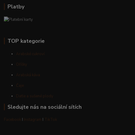
Platby
TOP kategorie
Arabské cukroví
Oříšky
Arabská káva
Čaje
Datle a sušené plody
Sledujte nás na sociální sítích
Facebook
I
Instagram
I
TikTok