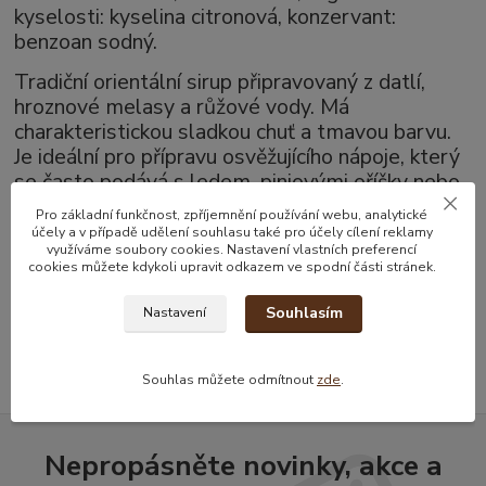
kyselosti: kyselina citronová, konzervant:
benzoan sodný.
Tradiční orientální sirup připravovaný z datlí,
hroznové melasy a růžové vody. Má
charakteristickou sladkou chuť a tmavou barvu.
Je ideální pro přípravu osvěžujícího nápoje, který
se často podává s ledem, piniovými oříšky nebo
rozinkami.
Pro základní funkčnost, zpříjemnění používání webu, analytické
účely a v případě udělení souhlasu také pro účely cílení reklamy
využíváme soubory cookies. Nastavení vlastních preferencí
cookies můžete kdykoli upravit odkazem ve spodní části stránek.
Zboží zařazeno v kategoriích
Souhlasím
Nastavení
Limonady a Džusy
Souhlas můžete odmítnout
zde
.
Nepropásněte novinky, akce a