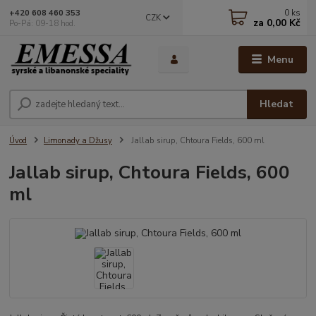
0
ks
+420 608 460 353
CZK
za
0,00 Kč
Po-Pá: 09-18 hod.
Menu
Hledat
Úvod
Limonady a Džusy
Jallab sirup, Chtoura Fields, 600 ml
Jallab sirup, Chtoura Fields, 600
ml