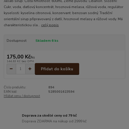
Jallab sirup: Čistá hmotnost: 600mL Země původu: Libanon. Složení:
Cukr, voda, datlový koncentrát, hroznová melasa, růžová voda, regulátor
kyselosti: kyselina citronová, konzervant: benzoan sodný. Tradiční
orientální sirup připravovaný z datlí, hroznové melasy a růžové vody. Má
charakteristickou sla...
celý popis
Dostupnost
Skladem 6 ks
175,00 Kč
/
ks
144,63 Kč
bez DPH
Přidat do košíku
Číslo produktu:
894
EAN kód:
5285001623594
Hlídat cenu / dostupnost
Doprava za skvělé ceny od 79 kč
Doprava ZDARMA na nákup od 2999 kč