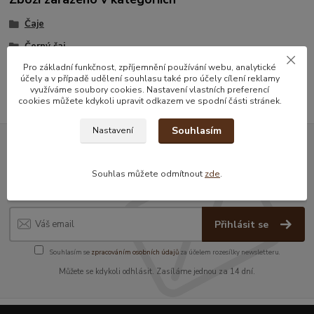
Čaje
Černý čaj
Pro základní funkčnost, zpříjemnění používání webu, analytické
Sáčkové čaje
účely a v případě udělení souhlasu také pro účely cílení reklamy
využíváme soubory cookies. Nastavení vlastních preferencí
cookies můžete kdykoli upravit odkazem ve spodní části stránek.
Souhlasím
Nastavení
Nepropásněte novinky, akce a
Souhlas můžete odmítnout
zde
.
slevy!
Přihlásit se
Souhlasím se
zpracováním osobních údajů
za účelem rozesílky newsletteru.
Můžete se kdykoli odhlásit. Zasíláme jednou za 14 dní.