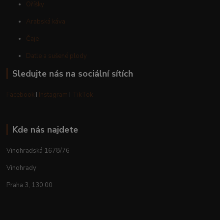
Oříšky
Arabská káva
Čaje
Datle a sušené plody
Sledujte nás na sociální sítích
Facebook
I
Instagram
I
TikTok
Kde nás najdete
Vinohradská 1678/76
Vinohrady
Praha 3, 130 00