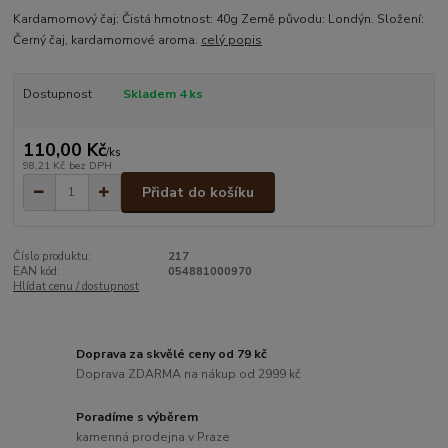
Kardamomový čaj: Čistá hmotnost: 40g Země původu: Londýn. Složení:
Černý čaj, kardamomové aroma.
celý popis
Dostupnost
Skladem 4 ks
110,00 Kč
/
ks
98,21 Kč
bez DPH
Přidat do košíku
Číslo produktu:
217
EAN kód:
054881000970
Hlídat cenu / dostupnost
Doprava za skvělé ceny od 79 kč
Doprava ZDARMA na nákup od 2999 kč
Poradíme s výběrem
kamenná prodejna v Praze