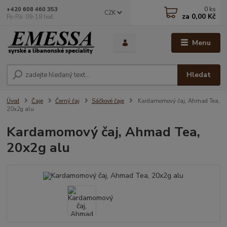
0
ks
+420 608 460 353
CZK
za
0,00 Kč
Po-Pá: 09-18 hod.
Menu
Hledat
Úvod
Čaje
Černý čaj
Sáčkové čaje
Kardamomový čaj, Ahmad Tea,
20x2g alu
Kardamomový čaj, Ahmad Tea,
20x2g alu