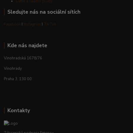
Datle a sušené plody
Sledujte nás na sociální sítích
Facebook
I
Instagram
I
TikTok
Kde nás najdete
Vinohradská 1678/76
Vinohrady
Praha 3, 130 00
Kontakty
Zákaznická podpora Emessy