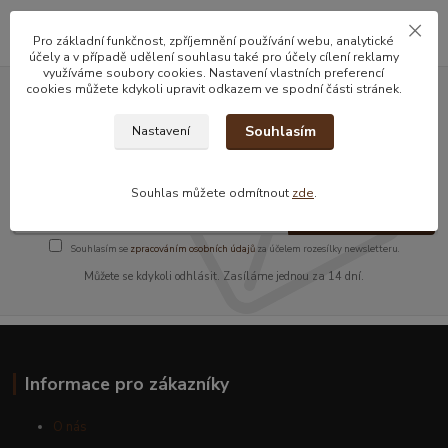
Pro základní funkčnost, zpříjemnění používání webu, analytické
účely a v případě udělení souhlasu také pro účely cílení reklamy
využíváme soubory cookies. Nastavení vlastních preferencí
cookies můžete kdykoli upravit odkazem ve spodní části stránek.
Nepropásněte novinky, akce a
Souhlasím
Nastavení
slevy!
Souhlas můžete odmítnout
zde
.
Přihlásit se
Souhlasím se
zpracováním osobních údajů
za účelem rozesílky newsletteru.
Můžete se kdykoli odhlásit. Zasíláme jednou za 14 dní.
Informace pro zákazníky
O nás