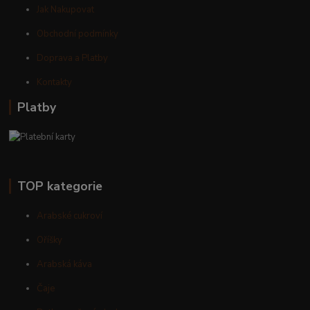
Jak Nakupovat
Obchodní podmínky
Doprava a Platby
Kontakty
Platby
TOP kategorie
Arabské cukroví
Oříšky
Arabská káva
Čaje