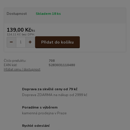
Dostupnost
Skladem 18 ks
139,00 Kč
/
ks
124,11 Kč
bez DPH
Přidat do košíku
Číslo produktu:
708
EAN kód:
5283031110480
Hlídat cenu / dostupnost
Doprava za skvělé ceny od 79 kč
Doprava ZDARMA na nákup od 2999 kč
Poradíme s výběrem
kamenná prodejna v Praze
Rychlé odeslání