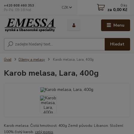
0
ks
+420 608 460 353
CZK
za
0,00 Kč
Po-Pá: 09-18 hod.
Menu
Hledat
Úvod
Džemy a melasy
Karob melasa, Lara, 400g
Karob melasa, Lara, 400g
Karob melasa: Čistá hmotnost: 400g Země původu: Libanon. Složení:
100% čistý karob.
celý popis