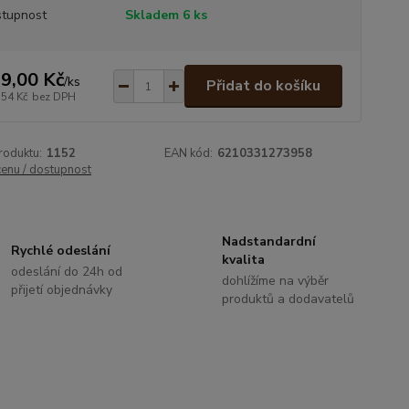
tupnost
Skladem 6 ks
9,00 Kč
/
ks
Přidat do košíku
,54 Kč
bez DPH
roduktu:
1152
EAN kód:
6210331273958
cenu / dostupnost
Nadstandardní
Rychlé odeslání
kvalita
odeslání do 24h od
dohlížíme na výběr
přijetí objednávky
produktů a dodavatelů