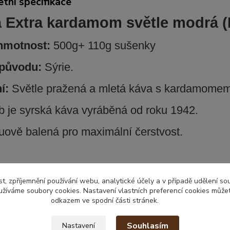
tní specifikace
 Extra kardamom světle modrá (
 hmotnost:
500g+ 110g sušenky
původu:
Sýrie.
ní:
Světle pražená a mletá káva s kardamomem
 je syrská
káva
vyráběná
od roku
1942
.
uově balená
pro maximální
čerstvost
.
t, zpříjemnění používání webu, analytické účely a v případě udělení so
yužíváme soubory cookies. Nastavení vlastních preferencí cookies můžet
zařazeno v kategoriích
odkazem ve spodní části stránek.
ká káva
Souhlasím
Nastavení