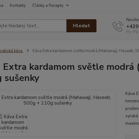
ba
Kontakty
Články a Recepty
Nevíte
Hledat
+420
Po-Pá:
rabská káva
Káva Extra kardamom světle modrá (Mahawaj), Haseeb, 5
 Extra kardamom světle modrá 
 sušenky
Káva E
hmotno
pražen
syrská
maximá