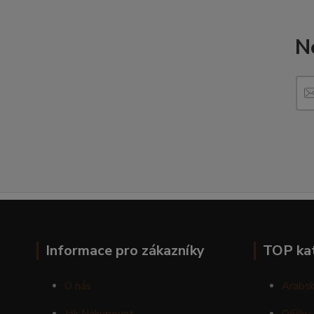
N
Informace pro zákazníky
TOP ka
O nás
Arabsk