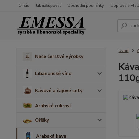
O nás
Jak nakupovat
Obchodní podmínky
Doprava a Plat
Úvod
A
Naše čerstvé výrobky
Káva
Libanonské víno
110g
Kávové a čajové sety
Arabské cukroví
Oříšky
Arabská káva