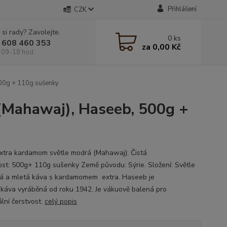
Přihlášení
CZK
 si rady? Zavolejte.
0
ks
 608 460 353
za
0,00 Kč
 09-18 hod.
00g + 110g sušenky
(Mahawaj), Haseeb, 500g +
xtra kardamom světle modrá (Mahawaj): Čistá
st: 500g+ 110g sušenky Země původu: Sýrie. Složení: Světle
á a mletá káva s kardamomem extra. Haseeb je
 káva vyráběná od roku 1942. Je vákuově balená pro
lní čerstvost.
celý popis