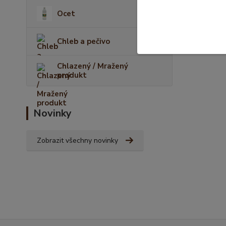
Ocet
Chleb a pečivo
Chlazený / Mražený
produkt
Novinky
Zobrazit všechny novinky