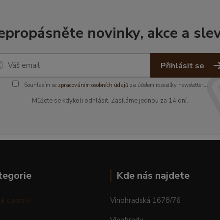
epropásněte novinky, akce a slev
Přihlásit se
Souhlasím se
zpracováním osobních údajů
za účelem rozesílky newsletteru.
Můžete se kdykoli odhlásit. Zasíláme jednou za 14 dní.
tegorie
Kde nás najdete
é cukroví
Vinohradská 1678/76