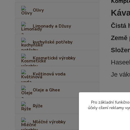
Komple
Olivy
Káva
Čistá
Limonady a Džusy
Země 
kuchyňské potřeby
Slože
Kosmetické výrobky
Haseeb
Je
vák
Květinová voda
Oleje a Ghee
Pro základní funkčnos
Rýže
účely cílení reklamy v
Zboží 
Arabs
Mléčné výrobky