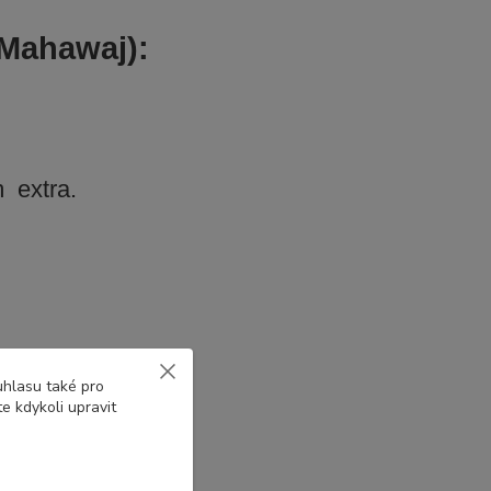
Mahawaj):
 extra.
uhlasu také pro
e kdykoli upravit