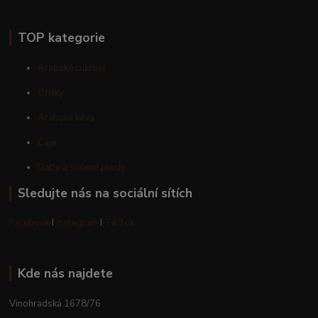
TOP kategorie
Arabské cukroví
Oříšky
Arabská káva
Čaje
Datle a sušené plody
Sledujte nás na sociální sítích
Facebook
I
Instagram
I
TikTok
Kde nás najdete
Vinohradská 1678/76