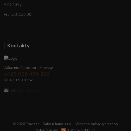
Vinohrady
Praha 3, 130 00
Kontakty
Zákaznická podpora Emessy
+420 608 460 353
Po-Pá: 09-18 hod.
info@emessa.cz
© 2026 Emessa - Saha u hana s.r.o. - Všechna práva vyhrazena.
Vytvořeno na
Eshop-rychle.cz