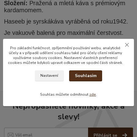
Složení:
Pražená a mletá káva s prémiovým
kardamomem.
Haseeb je syrská
káva
vyráběná
od roku
1942
.
Je
vakuově balená
pro maximální
čerstvost
.
Pro základní funkčnost, zpříjemnění používání webu, analytické
účely a v případě udělení souhlasu také pro účely cílení reklamy
Zboží zařazeno v kategoriích
využíváme soubory cookies. Nastavení vlastních preferencí
cookies můžete kdykoli upravit odkazem ve spodní části stránek.
Arabská káva
Souhlasím
Nastavení
Souhlas můžete odmítnout
zde
.
Nepropásněte novinky, akce a
slevy!
Přihlásit se