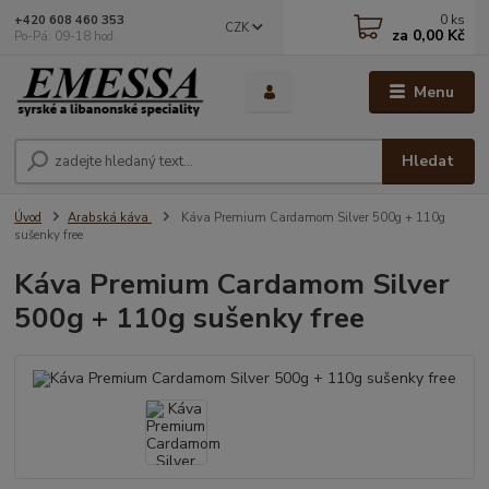
0
ks
+420 608 460 353
CZK
za
0,00 Kč
Po-Pá: 09-18 hod.
Menu
Hledat
Úvod
Arabská káva
Káva Premium Cardamom Silver 500g + 110g
sušenky free
Káva Premium Cardamom Silver
500g + 110g sušenky free