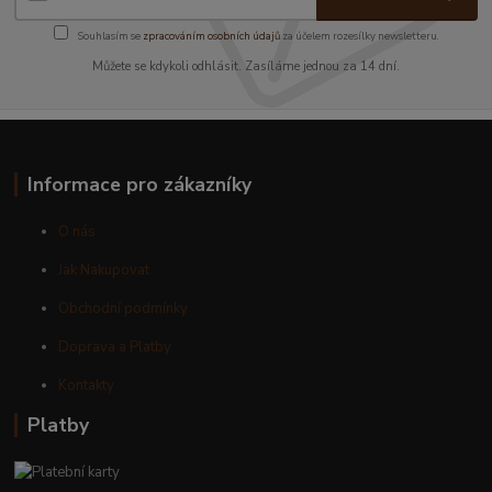
Souhlasím se
zpracováním osobních údajů
za účelem rozesílky newsletteru.
Můžete se kdykoli odhlásit. Zasíláme jednou za 14 dní.
Informace pro zákazníky
O nás
Jak Nakupovat
Obchodní podmínky
Doprava a Platby
Kontakty
Platby