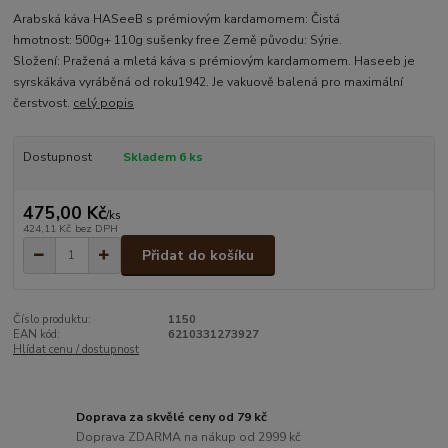
Arabská káva HASeeB s prémiovým kardamomem: Čistá
hmotnost: 500g+ 110g sušenky free Země původu: Sýrie.
Složení: Pražená a mletá káva s prémiovým kardamomem. Haseeb je
syrskákáva vyráběná od roku1942. Je vakuově balená pro maximální
čerstvost.
celý popis
Dostupnost
Skladem 6 ks
475,00 Kč
/
ks
424,11 Kč
bez DPH
Přidat do košíku
Číslo produktu:
1150
EAN kód:
6210331273927
Hlídat cenu / dostupnost
Doprava za skvělé ceny od 79 kč
Doprava ZDARMA na nákup od 2999 kč