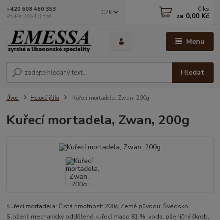
0
ks
+420 608 460 353
CZK
za
0,00 Kč
Po-Pá: 09-18 hod.
Menu
Hledat
Úvod
Hotové jídlo
Kuřecí mortadela, Zwan, 200g
Kuřecí mortadela, Zwan, 200g
Kuřecí mortadela: Čistá hmotnost: 200g Země původu: Švédsko.
Složení: mechanicky oddělené kuřecí maso 81 %, voda, pšeničný škrob,