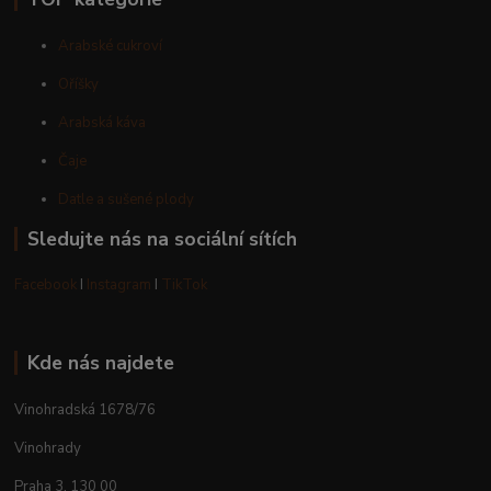
Arabské cukroví
Oříšky
Arabská káva
Čaje
Datle a sušené plody
Sledujte nás na sociální sítích
Facebook
I
Instagram
I
TikTok
Kde nás najdete
Vinohradská 1678/76
Vinohrady
Praha 3, 130 00