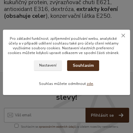
kukuřičný protein, zvýrazňovač chuti E621,
antioxidant E316, dextróza,
extrakty koření
(obsahuje celer
), konzervační látka E250.
Zboží zařazeno v kategoriích
Pro základní funkčnost, zpříjemnění používání webu, analytické
účely a v případě udělení souhlasu také pro účely cílení reklamy
využíváme soubory cookies. Nastavení vlastních preferencí
Hotové jídlo
cookies můžete kdykoli upravit odkazem ve spodní části stránek.
Souhlasím
Nastavení
Souhlas můžete odmítnout
zde
.
Nepropásněte novinky, akce a
slevy!
Přihlásit se
Souhlasím se
zpracováním osobních údajů
za účelem rozesílky newsletteru.