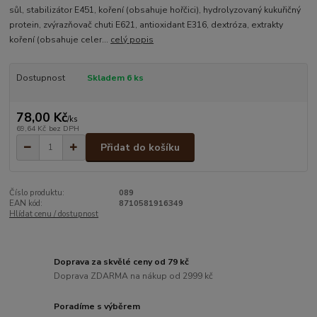
sůl, stabilizátor E451, koření (obsahuje hořčici), hydrolyzovaný kukuřičný
protein, zvýrazňovač chuti E621, antioxidant E316, dextróza, extrakty
koření (obsahuje celer...
celý popis
Dostupnost
Skladem 6 ks
78,00 Kč
/
ks
69,64 Kč
bez DPH
Přidat do košíku
Číslo produktu:
089
EAN kód:
8710581916349
Hlídat cenu / dostupnost
Doprava za skvělé ceny od 79 kč
Doprava ZDARMA na nákup od 2999 kč
Poradíme s výběrem