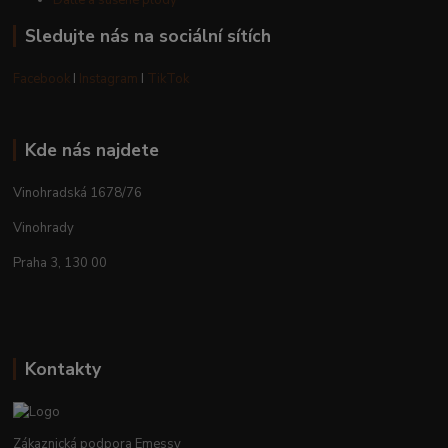
Datle a sušené plody
Sledujte nás na sociální sítích
Facebook
I
Instagram
I
TikTok
Kde nás najdete
Vinohradská 1678/76
Vinohrady
Praha 3, 130 00
Kontakty
Zákaznická podpora Emessy