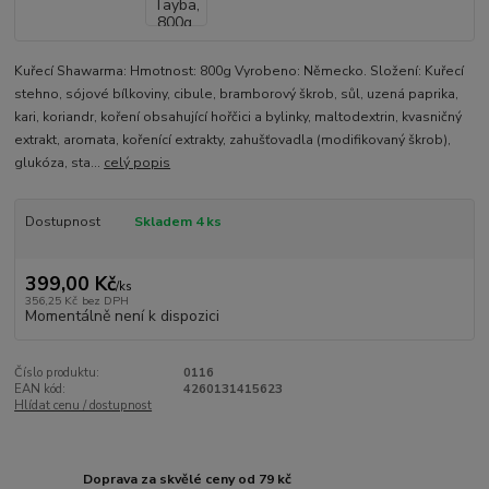
Kuřecí Shawarma: Hmotnost: 800g Vyrobeno: Německo. Složení: Kuřecí
stehno, sójové bílkoviny, cibule, bramborový škrob, sůl, uzená paprika,
kari, koriandr, koření obsahující hořčici a bylinky, maltodextrin, kvasničný
extrakt, aromata, kořenící extrakty, zahušťovadla (modifikovaný škrob),
glukóza, sta...
celý popis
Dostupnost
Skladem 4 ks
399,00 Kč
/
ks
356,25 Kč
bez DPH
Momentálně není k dispozici
Číslo produktu:
0116
EAN kód:
4260131415623
Hlídat cenu / dostupnost
Doprava za skvělé ceny od 79 kč