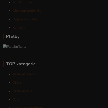
Jak Nakupovat
Obchodní podmínky
Doprava a Platby
Kontakty
Platby
TOP kategorie
Arabské cukroví
Oříšky
Arabská káva
Čaje