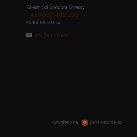
Zákaznická podpora Emessy
+420 608 460 353
Po-Pá: 09-18 hod.
info@emessa.cz
Vytvořeno na
Eshop-rychle.cz