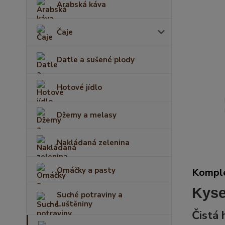
Arabská káva
Čaje
Datle a sušené plody
Hotové jídlo
Džemy a melasy
Nakládaná zelenina
Omáčky a pasty
Komple
Kyse
Suché potraviny a
Luštěniny
Či
stá