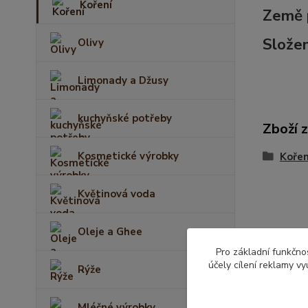
Koření
Země 
Složen
Olivy
Limonady a Džusy
kuchyňské potřeby
Zboží 
Kosmetické výrobky
Kořen
Květinová voda
Oleje a Ghee
Pro základní funkčnos
účely cílení reklamy v
Rýže
Mléčné výrobky