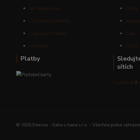
Jak Nakupovat
Oříšky
Obchodní podmínky
Arabsk
Doprava a Platby
Čaje
Kontakty
Datle 
Platby
Sledujte
sítích
Facebook
I
© 2026 Emessa - Saha u hana s.r.o. - Všechna práva vyhraze