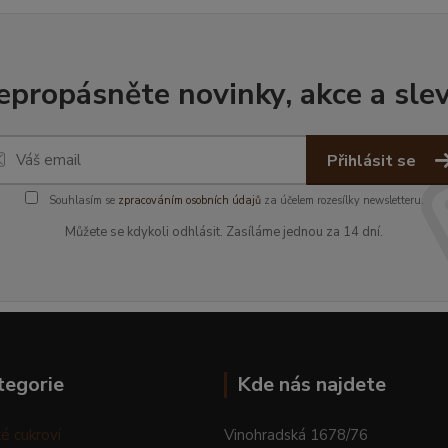
epropásněte novinky, akce a slev
Přihlásit se
Souhlasím se
zpracováním osobních údajů
za účelem rozesílky newsletteru.
Můžete se kdykoli odhlásit. Zasíláme jednou za 14 dní.
tegorie
Kde nás najdete
é cukroví
Vinohradská 1678/76