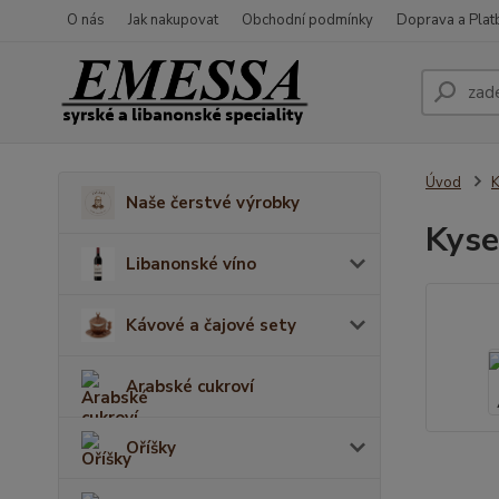
O nás
Jak nakupovat
Obchodní podmínky
Doprava a Plat
Úvod
K
Naše čerstvé výrobky
Kyse
Libanonské víno
Kávové a čajové sety
Arabské cukroví
Oříšky