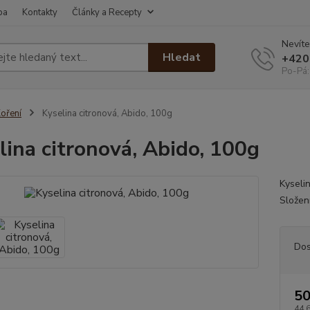
ba
Kontakty
Články a Recepty
Nevíte
Hledat
+420
Po-Pá:
oření
Kyselina citronová, Abido, 100g
lina citronová, Abido, 100g
Kyseli
Složení
Dos
50
44,