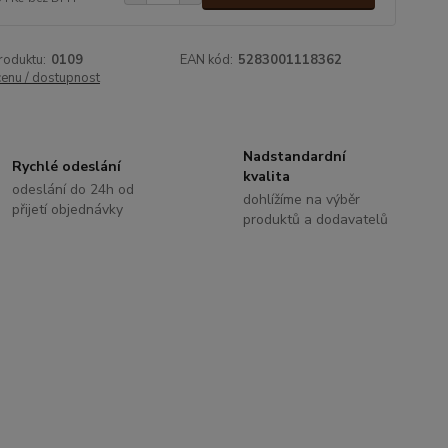
roduktu:
0109
EAN kód:
5283001118362
cenu / dostupnost
Nadstandardní
Rychlé odeslání
kvalita
odeslání do 24h od
dohlížíme na výběr
přijetí objednávky
produktů a dodavatelů