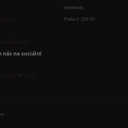
Vinohrady
á káva
Praha 3, 130 00
a sušené plody
 nás na sociální
Instagram
I
TikTok
na.