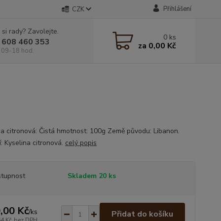
Přihlášení
CZK
 si rady? Zavolejte.
0
ks
 608 460 353
za
0,00 Kč
 09-18 hod.
na citronová: Čistá hmotnost: 100g Země původu: Libanon.
: Kyselina citronová.
celý popis
tupnost
Skladem 20 ks
,00 Kč
/
ks
Přidat do košíku
64 Kč
bez DPH