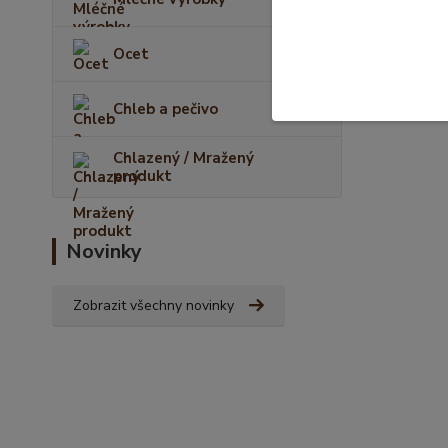
Ocet
Chleb a pečivo
Chlazený / Mražený
produkt
Novinky
Zobrazit všechny novinky