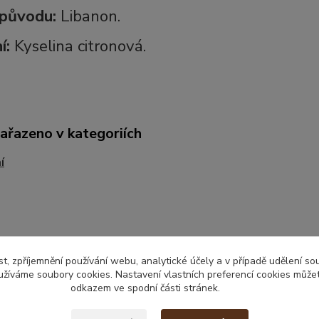
původu:
Libanon.
í:
Kyselina citronová.
zařazeno v kategoriích
í
t, zpříjemnění používání webu, analytické účely a v případě udělení so
yužíváme soubory cookies. Nastavení vlastních preferencí cookies můžet
odkazem ve spodní části stránek.