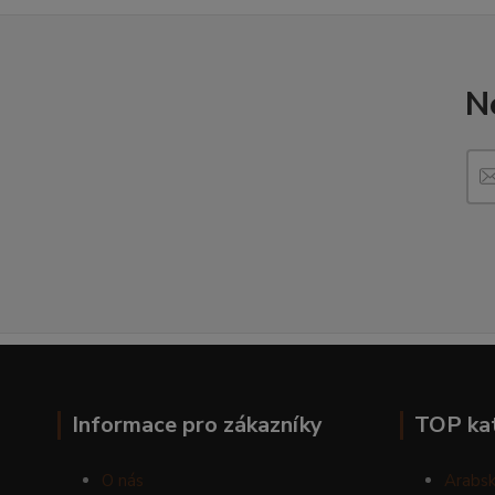
N
Informace pro zákazníky
TOP ka
O nás
Arabsk