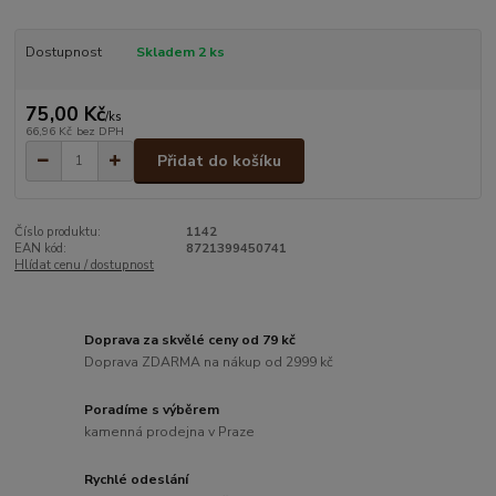
Dostupnost
Skladem 2 ks
75,00 Kč
/
ks
66,96 Kč
bez DPH
Přidat do košíku
Číslo produktu:
1142
EAN kód:
8721399450741
Hlídat cenu / dostupnost
Doprava za skvělé ceny od 79 kč
Doprava ZDARMA na nákup od 2999 kč
Poradíme s výběrem
kamenná prodejna v Praze
Rychlé odeslání