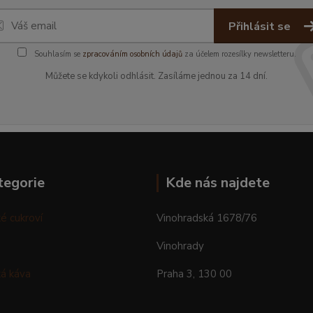
Přihlásit se
Souhlasím se
zpracováním osobních údajů
za účelem rozesílky newsletteru.
Můžete se kdykoli odhlásit. Zasíláme jednou za 14 dní.
tegorie
Kde nás najdete
é cukroví
Vinohradská 1678/76
Vinohrady
á káva
Praha 3, 130 00