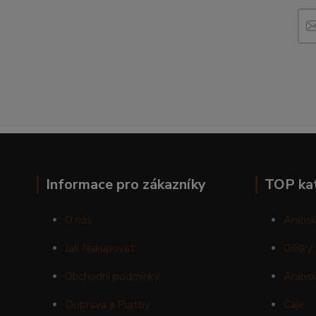
Informace pro zákazníky
TOP ka
O nás
Arabsk
Jak Nakupovat
Oříšky
Obchodní podmínky
Arabsk
Doprava a Platby
Čaje