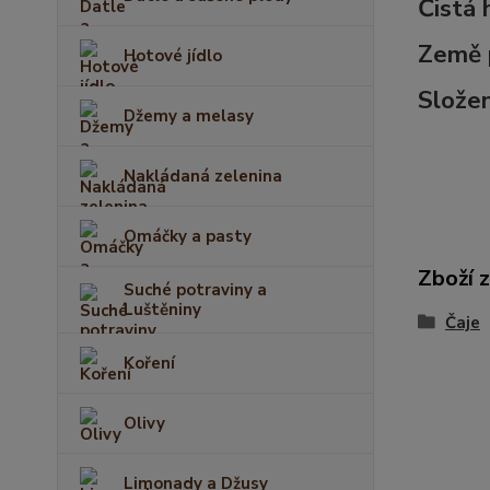
Čistá
Země 
Hotové jídlo
Složen
Džemy a melasy
Nakládaná zelenina
Omáčky a pasty
Zboží 
Suché potraviny a
Luštěniny
Čaje
Koření
Olivy
Limonady a Džusy