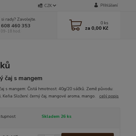
Přihlášení
CZK
 si rady? Zavolejte.
0
ks
 608 460 353
za
0,00 Kč
 09-18 hod.
čků
ý čaj s mangem
čaj s mangem: Čistá hmotnost: 40g/20 sáčků. Země původu:
, Keňa Složení: černý čaj, mangové aroma, mango.
celý popis
tupnost
Skladem 26 ks