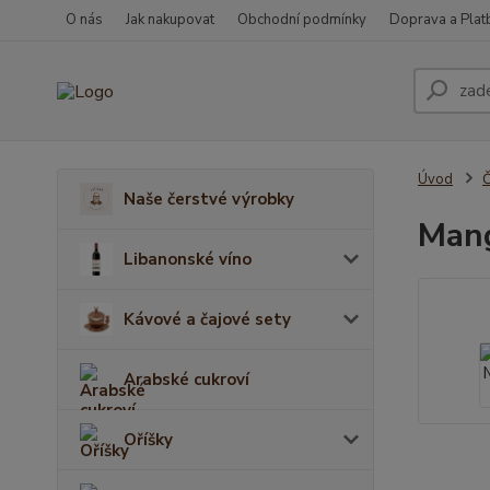
O nás
Jak nakupovat
Obchodní podmínky
Doprava a Plat
Úvod
Č
Naše čerstvé výrobky
Mang
Libanonské víno
Kávové a čajové sety
Arabské cukroví
Oříšky