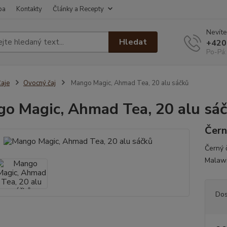
ba
Kontakty
Články a Recepty
Nevíte
Hledat
+420
Po-Pá:
aje
Ovocný čaj
Mango Magic, Ahmad Tea, 20 alu sáčků
o Magic, Ahmad Tea, 20 alu sá
Čern
Černý 
Malawi
Dos