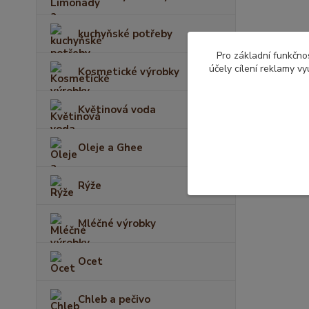
kuchyňské potřeby
Pro základní funkčnos
účely cílení reklamy v
Kosmetické výrobky
Květinová voda
Oleje a Ghee
Rýže
Mléčné výrobky
Ocet
Chleb a pečivo