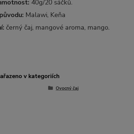
 hmotnost:
40g/20 sáčků.
původu:
Malawi, Keňa
í:
černý čaj, mangové aroma, mango.
zařazeno v kategoriích
Ovocný čaj