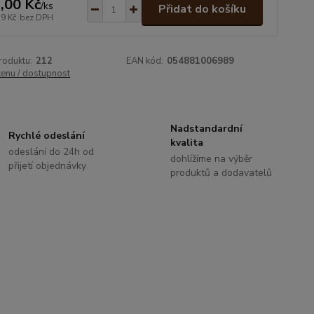
,00 Kč
/
ks
Přidat do košíku
39 Kč
bez DPH
roduktu:
212
EAN kód:
054881006989
cenu / dostupnost
Nadstandardní
Rychlé odeslání
kvalita
odeslání do 24h od
dohlížíme na výběr
přijetí objednávky
produktů a dodavatelů