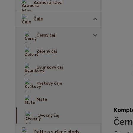
Arabská káva
Čaje
Černý čaj
Zelený čaj
Bylinkový čaj
Květový čaje
Mate
Komple
Ovocný čaj
Čern
Datle a sušené plody