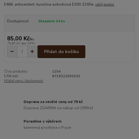
E466, antioxidant: kyselina askorbová E300, E160a.
celý popis
Dostupnost
Skladem 24 ks
85,00 Kč
/
ks
75,89 Kč
bez DPH
Přidat do košíku
Číslo produktu:
1154
EAN kód:
8719322000101
Hlídat cenu / dostupnost
Doprava za skvělé ceny od 79 kč
Doprava ZDARMA na nákup od 2999 kč
Poradíme s výběrem
kamenná prodejna v Praze