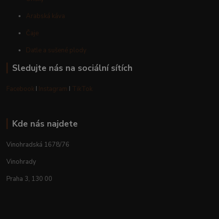
Arabská káva
Čaje
Datle a sušené plody
Sledujte nás na sociální sítích
Facebook
I
Instagram
I
TikTok
Kde nás najdete
Vinohradská 1678/76
Vinohrady
Praha 3, 130 00