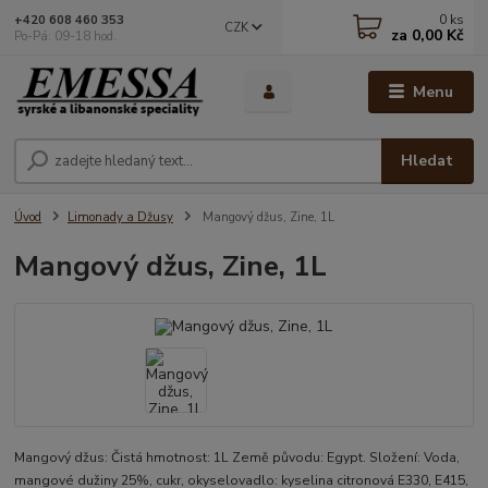
0
ks
+420 608 460 353
CZK
za
0,00 Kč
Po-Pá: 09-18 hod.
Menu
Hledat
Úvod
Limonady a Džusy
Mangový džus, Zine, 1L
Mangový džus, Zine, 1L
Mangový džus: Čistá hmotnost: 1L Země původu: Egypt. Složení: Voda,
mangové dužiny 25%, cukr, okyselovadlo: kyselina citronová E330, E415,