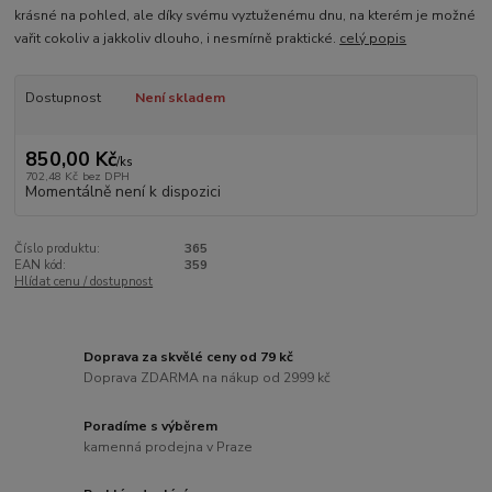
krásné na pohled, ale díky svému vyztuženému dnu, na kterém je možné
vařit cokoliv a jakkoliv dlouho, i nesmírně praktické.
celý popis
Dostupnost
Není skladem
850,00 Kč
/
ks
702,48 Kč
bez DPH
Momentálně není k dispozici
Číslo produktu:
365
EAN kód:
359
Hlídat cenu / dostupnost
Doprava za skvělé ceny od 79 kč
Doprava ZDARMA na nákup od 2999 kč
Poradíme s výběrem
kamenná prodejna v Praze