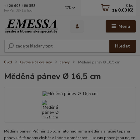
0
ks
+420 608 460 353
CZK
za
0,00 Kč
Po-Pá: 09-18 hod.
Menu
Hledat
Úvod
Kávové a čajové sety
pánvy
Měděná pánev Ø 16,5 cm
Měděná pánev Ø 16,5 cm
Měděná pánev: Průměr: 16,5cm Tato nádherná měděná a ručně tepaná
pánev určitě nesmí chybět v žádné domácnosti.Luxusní pánve jsou nejen