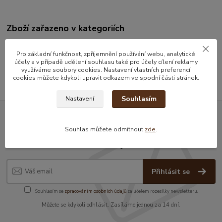
Zboží zařazeno v kategoriích
Kávové a čajové sety
Pro základní funkčnost, zpříjemnění používání webu, analytické
pánvy
účely a v případě udělení souhlasu také pro účely cílení reklamy
využíváme soubory cookies. Nastavení vlastních preferencí
cookies můžete kdykoli upravit odkazem ve spodní části stránek.
Souhlasím
Nastavení
Nepropásněte novinky, akce a
Souhlas můžete odmítnout
zde
.
slevy!
Přihlásit se
Souhlasím se
zpracováním osobních údajů
za účelem rozesílky newsletteru.
Můžete se kdykoli odhlásit. Zasíláme jednou za 14 dní.