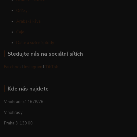
Arabské cukroví
Oříšky
Arabská káva
Čaje
Datle a sušené plody
Sledujte nás na sociální sítích
Facebook
I
Instagram
I
TikTok
Kde nás najdete
Vinohradská 1678/76
Vinohrady
Praha 3, 130 00