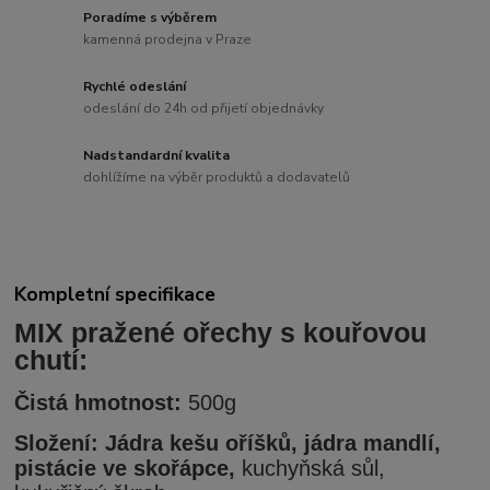
Poradíme s výběrem
kamenná prodejna v Praze
Rychlé odeslání
odeslání do 24h od přijetí objednávky
Nadstandardní kvalita
dohlížíme na výběr produktů a dodavatelů
Kompletní specifikace
MIX pražené ořechy s kouřovou
chutí:
Čistá hmotnost:
500g
Složení: Jádra kešu oříšků, jádra mandlí,
pistácie ve skořápce,
kuchyňská sůl,