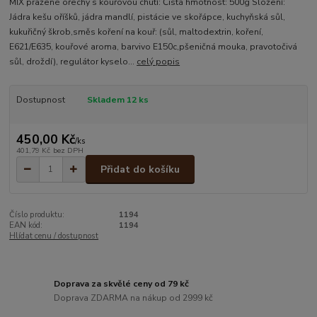
MIX pražené ořechy s kouřovou chutí: Čistá hmotnost: 500g Složení:
Jádra kešu oříšků, jádra mandlí, pistácie ve skořápce, kuchyňská sůl,
kukuřičný škrob,směs koření na kouř: (sůl, maltodextrin, koření,
E621/E635, kouřové aroma, barvivo E150c,pšeničná mouka, pravotočivá
sůl, droždí), regulátor kyselo...
celý popis
Dostupnost
Skladem 12 ks
450,00 Kč
/
ks
401,79 Kč
bez DPH
Přidat do košíku
Číslo produktu:
1194
EAN kód:
1194
Hlídat cenu / dostupnost
Doprava za skvělé ceny od 79 kč
Doprava ZDARMA na nákup od 2999 kč