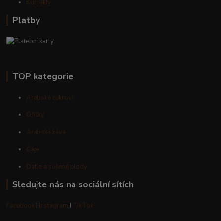
Kontakty
Platby
TOP kategorie
Arabské cukroví
Oříšky
Arabská káva
Čaje
Datle a sušené plody
Sledujte nás na sociální sítích
Facebook
I
Instagram
I
TikTok