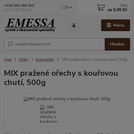
0
ks
+420 608 460 353
CZK
za
0,00 Kč
Po-Pá: 09-18 hod.
Menu
Hledat
Úvod
Oříšky
Slané oříšky
MIX pražené ořechy s kouřovou chutí, 500g
MIX pražené ořechy s kouřovou
chutí, 500g