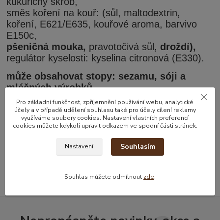
kukuřičný škrob,
směs koření na kouř: (sůl, maltodextrin,
koření, E621/E635, kouřové aroma, barvivo
E150c,
pšeničná mouka,
pravotočivá sůl,
droždí),
regulátor kyselosti: kyselina citronová (E330).
může obsahovat stopy: sezamu, sóji a
mléčných výrobků.
Pro základní funkčnost, zpříjemnění používání webu, analytické
účely a v případě udělení souhlasu také pro účely cílení reklamy
využíváme soubory cookies. Nastavení vlastních preferencí
Zboží zařazeno v kategoriích
cookies můžete kdykoli upravit odkazem ve spodní části stránek.
Oříšky
Souhlasím
Nastavení
Slané oříšky
Souhlas můžete odmítnout
zde
.