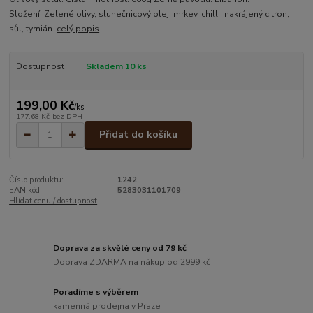
Složení: Zelené olivy, slunečnicový olej, mrkev, chilli, nakrájený citron,
sůl, tymián.
celý popis
Dostupnost
Skladem 10 ks
199,00 Kč
/
ks
177,68 Kč
bez DPH
Přidat do košíku
Číslo produktu:
1242
EAN kód:
5283031101709
Hlídat cenu / dostupnost
Doprava za skvělé ceny od 79 kč
Doprava ZDARMA na nákup od 2999 kč
Poradíme s výběrem
kamenná prodejna v Praze