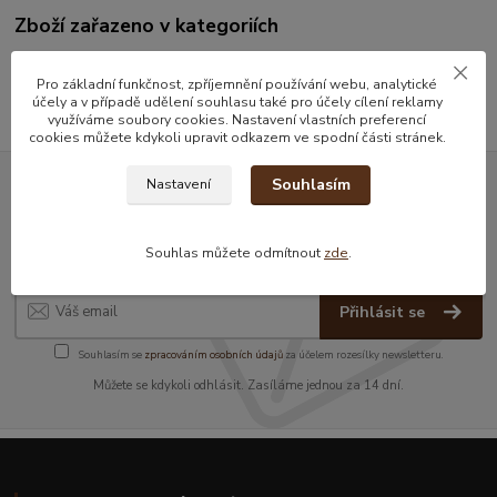
Zboží zařazeno v kategoriích
Olivy
Pro základní funkčnost, zpříjemnění používání webu, analytické
účely a v případě udělení souhlasu také pro účely cílení reklamy
využíváme soubory cookies. Nastavení vlastních preferencí
cookies můžete kdykoli upravit odkazem ve spodní části stránek.
Souhlasím
Nastavení
Nepropásněte novinky, akce a
slevy!
Souhlas můžete odmítnout
zde
.
Přihlásit se
Souhlasím se
zpracováním osobních údajů
za účelem rozesílky newsletteru.
Můžete se kdykoli odhlásit. Zasíláme jednou za 14 dní.