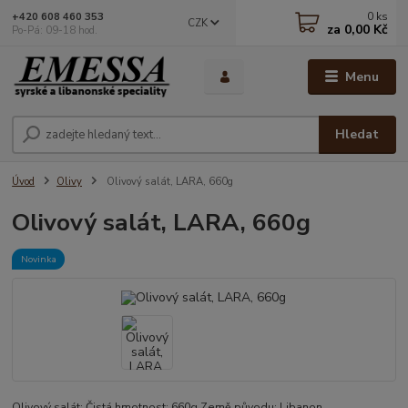
0
ks
+420 608 460 353
CZK
za
0,00 Kč
Po-Pá: 09-18 hod.
Menu
Hledat
Úvod
Olivy
Olivový salát, LARA, 660g
Olivový salát, LARA, 660g
Novinka
Olivový salát: Čistá hmotnost: 660g Země původu: Libanon.