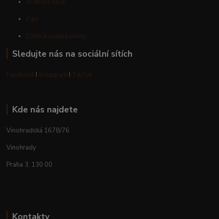
Arabská káva
Čaje
Datle a sušené plody
Sledujte nás na sociální sítích
Facebook
I
Instagram
I
TikTok
Kde nás najdete
Vinohradská 1678/76
Vinohrady
Praha 3, 130 00
Kontakty